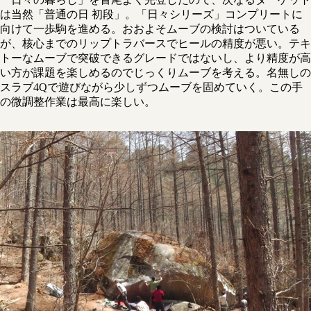
は当然「普通の日 初段」。「日々シリーズ」コンプリートに
向けて一歩駒を進める。おおよそムーブの検討はついている
が、核心までのリップトラバースでヒールの精度が悪い。テキ
トーなムーブで突破できるグレードではないし、より精度が高
い方が課題を楽しめるのでじっくりムーブを考える。名無しの
スラブ4Qで遊びながら少しずつムーブを固めていく。この手
の微調整作業は最高に楽しい。