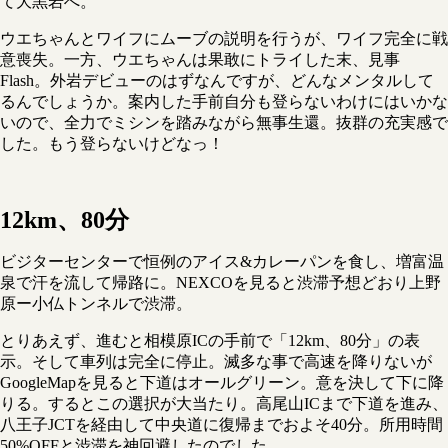
て大黒岩へ。
ウエちゃんとワイフにムーブの説明を行うが、ワイフ完全に戦
意喪失。一方、ウエちゃんは果敢にトライした末、見事
Flash。外岩デビューのはずなんですが、どんなメンタルして
るんでしょうか。案内した手前自分も登らないわけにはいかな
いので、全力でミシンを踏みながら無事生還。抜群の充実感で
した。もう登らないけどなっ！
12km、80分
ビジターセンターで恒例のアイス&カレーパンを食し、増富温
泉で汗を流して帰路に。NEXCOを見ると渋滞予想どおり上野
原ー小仏トンネルで渋滞。
とりあえず、進むと相模原ICの手前で「12km、80分」の表
示。そして車列は完全に停止。滅多な事で高速を降りないが
GoogleMapを見ると下道はオールグリーン。意を決して下に降
りる。するとこの選択が大当たり。高尾山ICまで下道を進み、
八王子JCTを経由して中央道に復帰までおよそ40分。所用時間
50%OFFと渋滞を神回避したのでした。