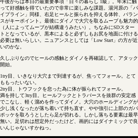
午後からは本日の最重要事項「日々の暮らし 1級」。年末に触
って好感触を得ていたので非常に楽しみな課題。湯河原の「パ
イプライン」同様、右足ヒールと振られを抑える体幹、バラン
スがキーポイント。最後にダイノで大穴を取るムーブも魅力的
（人によってムーブが結構違うみたい）。ちなみにSDスター
トとなっているが、黒本によると必ずしもお尻を地面に付ける
必要は無いらしい。ニュアンスとしては「Low Start」の方が近
いのかな。
久しぶりなのでヒールの感触とダイノを再確認して、アタック
開始。
1try目、いきなり大穴まで到達するが、焦ってフォール。とて
ももったいない。
2try目、トウフックを怠った為に体が振られてフォール。
満を持して3try目。ヒールフックとトラバースを抜群の安定感
でこなし、軽く溜めを作ってダイノ。大穴のホールディングが
少し浅くなったが落ち着いて持ち直す。やや強引に上部のガバ
ポッケを取ろうとしたら足が切れる。しかし落ちる要素は最早
無い。足切れは想定外だったけど、画的にはダイナミックで良
いんじゃないすかねっ。