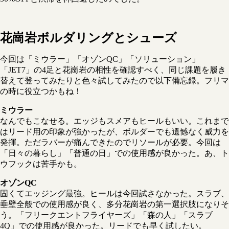
花崗岩ボルダリングとシューズ
今回は「ミウラー」「オゾンQC」「ソリューション」
「JET7」の4足と花崗岩の相性を確認すべく、同じ課題を履き
替えて登ってみたりと色々試してみたので以下備忘録。フリマ
の時に役立つかもね！
ミウラー
なんでもこなせる。エッジもスメアもヒールもいい。これまで
はリード用の印象が強かったが、ボルダーでも遺憾なく威力を
発揮。ただラバーが痛んできたのでリソールが必要。今回は
「日々の暮らし」「普通の日」での使用感が良かった。あ、ト
ウフックは苦手かも。
オゾンQC
固くてエッジング最強。ヒールは今回試さなかった。スラブ、
垂壁全般での使用感が良く、多分花崗岩の第一選択肢になりそ
う。「フリークエントフライヤーズ」「森の人」「スラブ
4Q」での使用感が良かった。リードでも早く試したい。