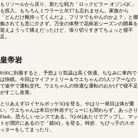
もリソールから戻り、新たな戦力「ロックピラー オゾンQC」
も投入。もちろんミウラーとJET7も忘れません。家族から
「どんだけ靴持ってくんだよ。フリマでもやんのかよ？」と揶
揄されても意に介さず。万全の体勢で花崗岩シーズンの開幕を
迎えようって構えだったけど、張り切りすぎてちょっと寝不
足。
皇帝岩
8:00に到着すると、予想より気温は高く快適。ちなみに車内で
は快眠。今回はマイファミリー＆ウエちゃんの5人ツアーなの
で途中で運転交代。ウエちゃんの快適な運転のおかげで寝不足
がすこし改善。
とりあえずロイヤルポッケ5Qを登る。やはり一発目は体が重
い。ウエちゃんは本日が外岩デビューにも関わらず、あっさり
Flash。恐ろしいセンスである。7Q-6Qあたりでアップし、マッ
トが潤沢にあるので「鏡6Q」を登る。時折、ちびっ子のスポ
ッターをしてまったり。