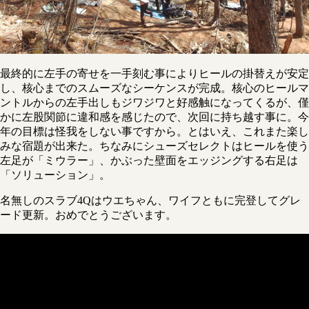
最終的に左手の寄せを一手刻む事によりヒールの掛替えが安定
し、核心までのスムーズなシーケンスが完成。核心のヒールマ
ントルからの左手出しもジワジワと好感触になってくるが、僅
かに左股関節に違和感を感じたので、次回に持ち越す事に。今
年の目標は怪我をしない事ですから。とはいえ、これまた楽し
みな宿題が出来た。ちなみにシューズセレクトはヒールを使う
左足が「ミウラー」、かぶった壁面をエッジングする右足は
「ソリューション」。
名無しのスラブ4Qはウエちゃん、ワイフともに完登してグレ
ード更新。おめでとうございます。