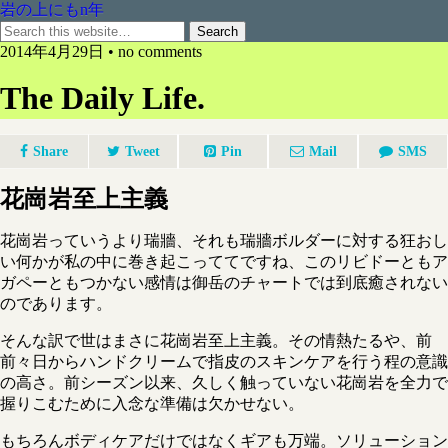
岩の上にもn年
2014年4月29日 • no comments
The Daily Life.
Share
Tweet
Pin
Mail
SMS
花崗岩至上主義
花崗岩っていうより瑞牆、それも瑞牆ボルダーに対する狂おし
い何かが私の中に巻き起こっててですね、このリビドーともア
ガペーともつかない感情は御岳のチャートでは到底癒されない
のであります。
そんな訳で世はまさに花崗岩至上主義。その情熱たるや、前
前々日からハンドクリームで指皮のスキンケアを行う程の意識
の高さ。前シーズン以来、久しく触っていない花崗岩を全力で
握りこむために入念な準備は欠かせない。
もちろんボディケアだけではなくギアも万端。ソリューション