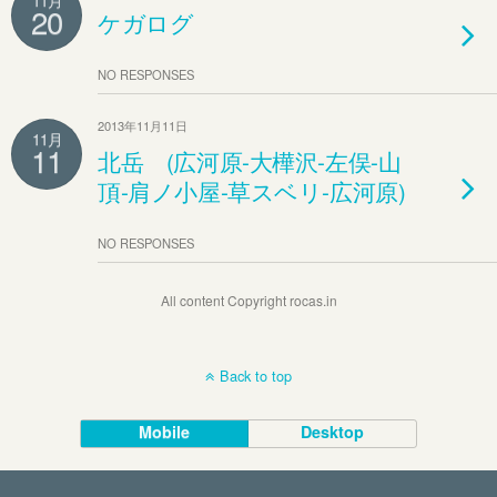
11月
20
ケガログ
NO RESPONSES
2013年11月11日
11月
11
北岳 (広河原-大樺沢-左俣-山
頂-肩ノ小屋-草スベリ-広河原)
NO RESPONSES
All content Copyright rocas.in
Back to top
Mobile
Desktop