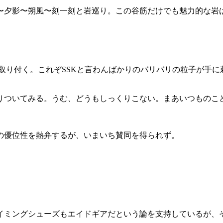
〜夕影〜朔風〜刻一刻と岩巡り。この谷筋だけでも魅力的な岩
取り付く。これぞSSKと言わんばかりのバリバリの粒子が手に
りついてみる。うむ、どうもしっくりこない。まあいつものこ
の優位性を熱弁するが、いまいち賛同を得られず。
イミングシューズもエイドギアだという論を支持しているが、