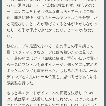
った。通算3日、トライ回数は数知れず。核心迄のシ
ークエンスはそもそも簡単な事もあって完全に自動
化、非常に軽快。核心のヒールマントルも部分撃ちだ
と問題なし。ところが繋げてくると体が上がらなかっ
たり、右手が保持できなかったり、ヒールが抜けた
り。
核心ムーブを最適化すべく、あの手この手を講じて一
旦はスタティックなムーブに落ち着いたかに見えた
が、最終的にはデッド気味に解決。重心が低い位置か
ら一気にマントルを返すイメージ。個人的には右足の
ポッケエジングも重要だった。もちろん右手のホール
ディングと左足のヒール位置も。思い返せばあらゆる
微調整を行った。
もっと早くデッドポイントへの変更を決断していれ
ば、或は早々に決着したかもしれない。とはいえ往々
にしてハマるとこんなもんですよね。いやーとにかく