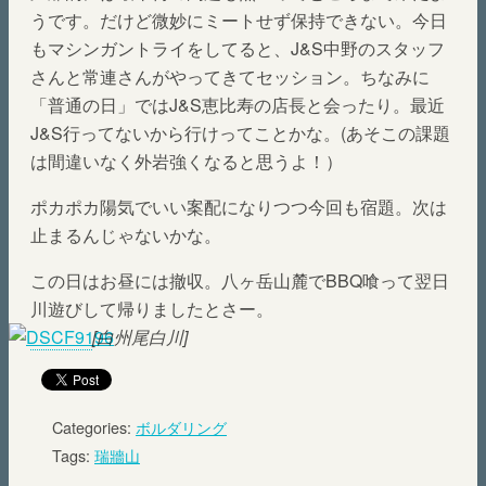
うです。だけど微妙にミートせず保持できない。今日
もマシンガントライをしてると、J&S中野のスタッフ
さんと常連さんがやってきてセッション。ちなみに
「普通の日」ではJ&S恵比寿の店長と会ったり。最近
J&S行ってないから行けってことかな。(あそこの課題
は間違いなく外岩強くなると思うよ！）
ポカポカ陽気でいい案配になりつつ今回も宿題。次は
止まるんじゃないかな。
この日はお昼には撤収。八ヶ岳山麓でBBQ喰って翌日
川遊びして帰りましたとさー。
[白州尾白川]
Categories:
ボルダリング
Tags:
瑞牆山