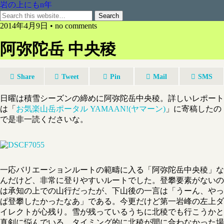
岩の上にもn年
2014年4月9日 • no comments
阿弥陀岳 中央稜
Share
Tweet
Pin
Mail
SMS
日曜は積雪シーズンの締めに阿弥陀岳中央稜。詳しいレポート
は「
お気楽山岳ポータル YAMAAN!(ヤマーン)
」に寄稿したの
で是非一読くださいな。
一応バリエーションルートの範疇に入る「阿弥陀岳中央稜」な
んだけど、非常に登りやすいルートでした。登攀要素がないの
は承知の上での山行だったが、下山後の一言は「うーん、やっ
ぱ登攀したかったなあ」である。今更だけど第一岩峰の左上ダ
イレクトが心残り。雪が残っているうちに北稜でも行こうかと
真剣に悩んでいる。タイミング的に北稜が間に合わなかった場