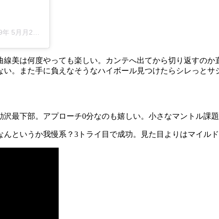
5月月25日午前10時46分PDT
曲線美は何度やっても楽しい。カンテへ出てから切り返すのか
ない。また手に負えなそうなハイボール見つけたらシレっとサ
動沢最下部。アプローチ0分なのも嬉しい。小さなマントル課
なんというか我慢系？3トライ目で成功。見た目よりはマイル