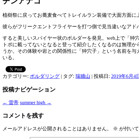
チンアナゴ
植樹祭に戻ってお蕎麦食べてトレイルラン装備で大面方面に
彼らがフリークエントフライヤーを打つ側で見当違いなアド
すると美しいスパイヤー状のボルダーを発見。web上で「
トポに載ってないとなると登って紹介したくなるのは無理か
うか。その体験や岩との関係性に「狆穴子」という名前を与
いる。
カテゴリー:
ボルダリング
| タグ:
瑞牆山
| 投稿日:
2019年6月4
投稿ナビゲーション
←
雷帝
summer high
→
コメントを残す
メールアドレスが公開されることはありません。
※
が付いて