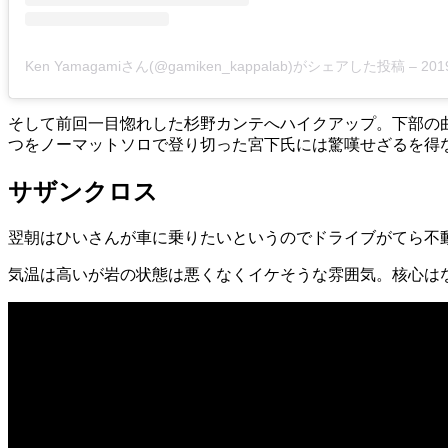
Ken Yamagamiさん(@gamiken_kappalab)がシェアした投稿
–
2019年 
そして前回一目惚れした杉野カンテへハイクアップ。下部の
つをノーマットソロで登り切った宮下氏には驚嘆せざるを得
サザンクロス
翌朝はひいさんが車に乗りたいというのでドライブがてら不
気温は高いが岩の状態は悪くなくイケそうな雰囲気。核心は