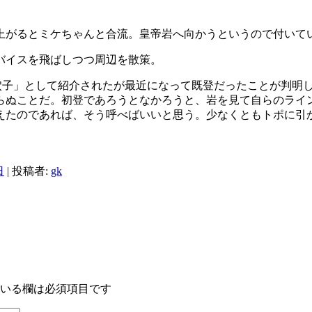
上がるとミケちゃんと合流。皇帝岩へ向かうというので付いて
バイスを飛ばしつつ周辺を散策。
狆穴子」として紹介されたが最近になって既登だったことが判明
らぬことだ。初登であろうとなかろうと、岩を見て自らのライ
えたのであれば、そう呼べばいいと思う。少なくともトポに引
日
|
投稿者:
gk
いる欄は必須項目です