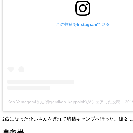
この投稿をInstagramで見る
Ken Yamagamiさん(@gamiken_kappalab)がシェアした投稿
–
2019年 
2歳になったひいさんを連れて瑞牆キャンプへ行った。彼女