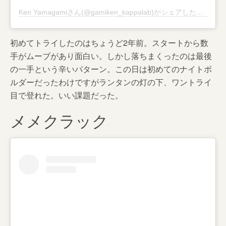
Ken Yamagamiさん(@gamiken_kappalab)がシェアした投稿
–
2
初めてトライしたのはちょうど2年前。スタートから数
手がムーブがあり面白い。しかし落ちまくったのは最後
の一手という辛いパターン。この日は初めてのナイトボ
ルダーだったわけですがランタンの灯の下、ワントライ
目で登れた。いい課題だった。
メメクラック