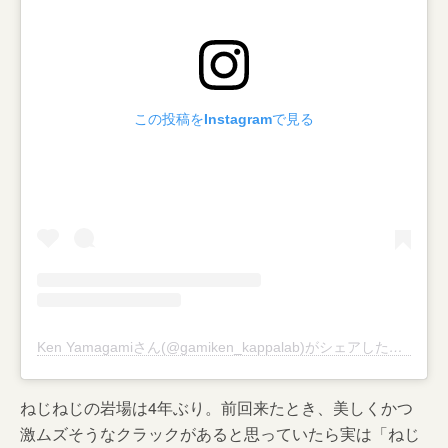
この投稿をInstagramで見る
Ken Yamagamiさん(@gamiken_kappalab)がシェアした投稿
–
2
ねじねじの岩場は4年ぶり。前回来たとき、美しくかつ
激ムズそうなクラックがあると思っていたら実は「ねじ