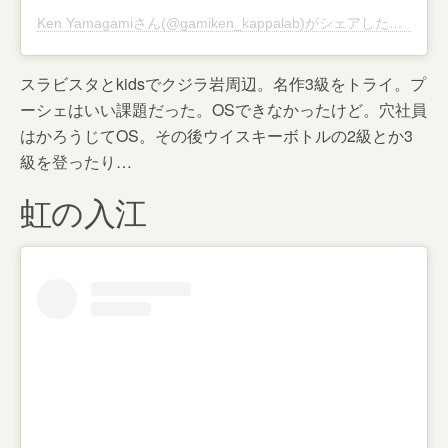
Ken Yamagamiさん(@gamiken_kappalab)がシェアした投稿
–
2
スラビスタとkidsでクジラ岩周辺。名作3級をトライ。プ
ーシェはいい課題だった。OSできなかったけど。穴社員
はかろうじてOS。その後ウイスキーボトルの2級とか3
級を登ったり…
虹の入江