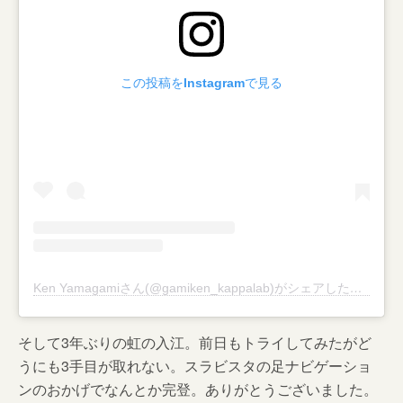
この投稿をInstagramで見る
Ken Yamagamiさん(@gamiken_kappalab)がシェアした投稿
–
2
そして3年ぶりの虹の入江。前日もトライしてみたがど
うにも3手目が取れない。スラビスタの足ナビゲーショ
ンのおかげでなんとか完登。ありがとうございました。