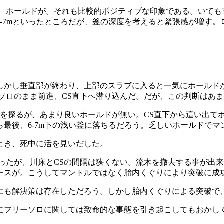
か、ホールドが。それも比較的ポジティブな印象である。いても
-7mといったところだが、釜の深度を考えると緊張感が増す
しかし垂直部が終わり、上部のスラブに入ると一気にホールド
ソロのまま前進、CS直下へ潜り込んだ。だが、この判断はあ
ドを探るが、あまり良いホールドが無い。CS直下から這い出て
最後、6-7m下の浅い釜に落ちるだろう。乏しいホールドで
とき、死中に活を見いだした。
ったが、川床とCSの間隔は狭くない。流木を撤去する事が出
ースが。こうしてマントルではなく胎内くぐりにより突破に成
にも解決策は存在しただろう。しかし胎内くぐりによる突破で
にフリーソロに関しては致命的な事態を引き起こしてもおかし