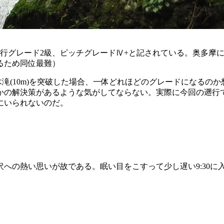
遡行グレード2級、ピッチグレードⅣ+と記されている。奥多摩
るため同位最難）
、枠木滝(10m)を突破した場合、一体どれほどのグレードにな
かの解決策があるような気がしてならない。実際に今回の遡行
にいられないのだ。
への熱い思いが故である。眠い目をこすって少し遅い9:30に