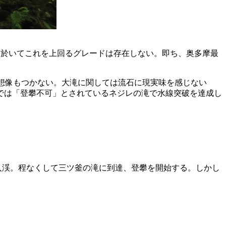
に於いてこれを上回るグレードは存在しない。即ち、奥多摩最
るのか想像もつかない。大滝に関しては流石に現実味を感じない
では「登攀不可」とされているネジレの滝で水線突破を達成し
入渓。程なくして三ツ釜の滝に到達、登攀を開始する。しかし