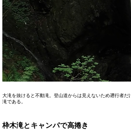
大滝を抜けると不動滝。登山道からは見えないため遡行者だ
滝である。
枠木滝とキャンパで高捲き