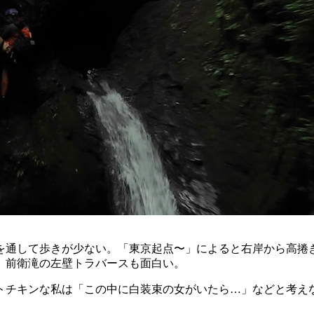
を通して歩きが少ない。「東京起点〜」によると右岸から高捲き
。前衛滝の左壁トラバースも面白い。
トチキンな私は「この中に白装束の女がいたら…」などと考え