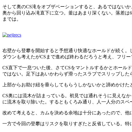
そして奥のCS滝をオブザベーションすると、あるではない
奥から回り込み滝直下に立つ。釜はあまり深くない。落差は6
までは。
右壁から登攀を開始すると予想通り快適なホールドが続く。
ダウンも考えたがCSまで進めば終わるだろうと考え、フリー
CS直下で一息ついた後、さてCSをマントルするかとホール
ではない。足下はあいかわらず滑ったスラブでスリップしたら
上部からお助け紐を垂らしてもらうしかないかと諦めかけた
CS奥には流木が詰まっている。初見では通れそうに見えなか
に流木を取り除いた。するともくろみ通り、人一人分のスペ
改めて考えると、カムを決める余地は十分にあったので、他
一方で今回の登攀はリスクを取りすぎたと反省している。特