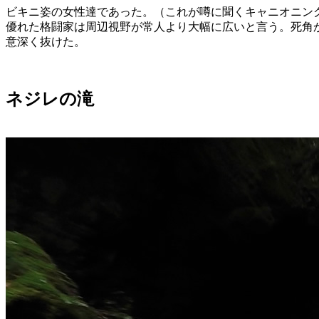
ビキニ姿の女性達であった。（これが噂に聞くキャニオニン
優れた格闘家は周辺視野が常人より大幅に広いと言う。死角
意深く抜けた。
ネジレの滝