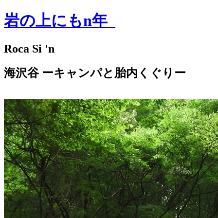
岩の上にもn年
Roca Si 'n
海沢谷 ーキャンパと胎内くぐりー