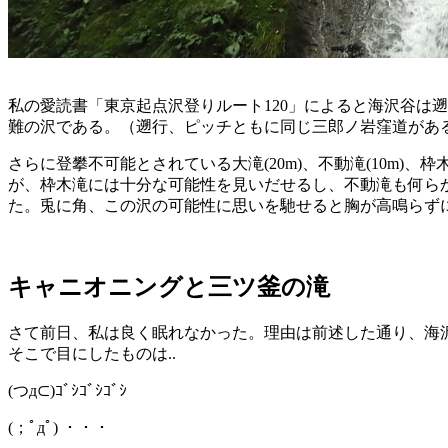
私の愛読書「東京起点沢登りルート120」によると海沢谷は
難の沢である。（遡行、ピッチともに同じ三郎ノ岩窪道があ
さらに登攀不可能とされている大滝(20m)、不動滝(10m)
が、枠木滝には十分な可能性を見いだせるし、不動滝も何ら
た。兎に角、この沢の可能性に思いを馳せると胸が高鳴らず
キャニオニングと三ツ釜の滝
さて前日、私は良く眠れなかった。理由は前述した通り、海沢
そこで目にしたものは..
(つд⊂)ｺﾞｼｺﾞｼｺﾞｼ
(；ﾟдﾟ) ・・・