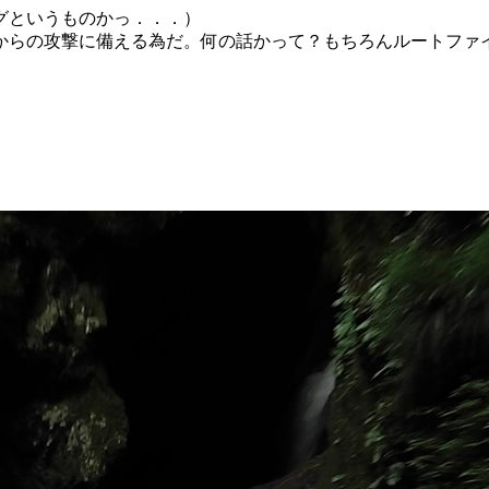
グというものかっ．．．）
からの攻撃に備える為だ。何の話かって？もちろんルートファ