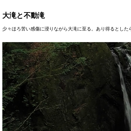
大滝と不動滝
少々ほろ苦い感傷に浸りながら大滝に至る。あり得るとした