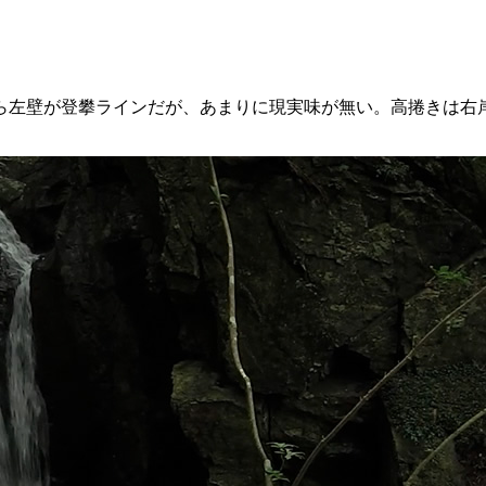
ら左壁が登攀ラインだが、あまりに現実味が無い。高捲きは右