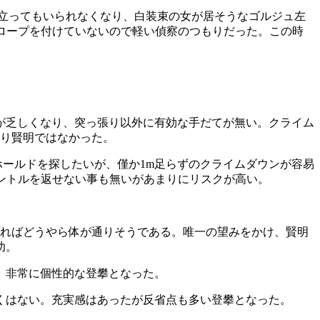
立ってもいられなくなり、白装束の女が居そうなゴルジュ左
。ロープを付けていないので軽い偵察のつもりだった。この時
が乏しくなり、突っ張り以外に有効な手だてが無い。クライム
まり賢明ではなかった。
ホールドを探したいが、僅か1m足らずのクライムダウンが容易
マントルを返せない事も無いがあまりにリスクが高い。
来ればどうやら体が通りそうである。唯一の望みをかけ、賢明
功。
、非常に個性的な登攀となった。
くはない。充実感はあったが反省点も多い登攀となった。