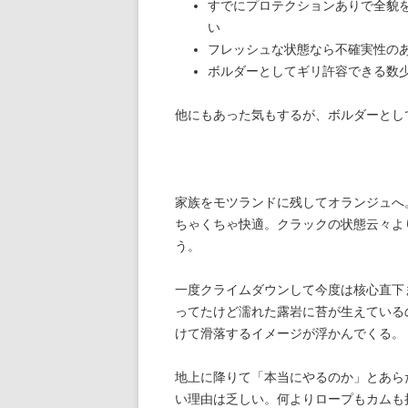
すでにプロテクションありで全貌
い
フレッシュな状態なら不確実性の
ボルダーとしてギリ許容できる数
他にもあった気もするが、ボルダーとし
家族をモツランドに残してオランジュへ
ちゃくちゃ快適。クラックの状態云々よ
う。
一度クライムダウンして今度は核心直下
ってたけど濡れた露岩に苔が生えている
けて滑落するイメージが浮かんでくる。
地上に降りて「本当にやるのか」とあら
い理由は乏しい。何よりロープもカムも