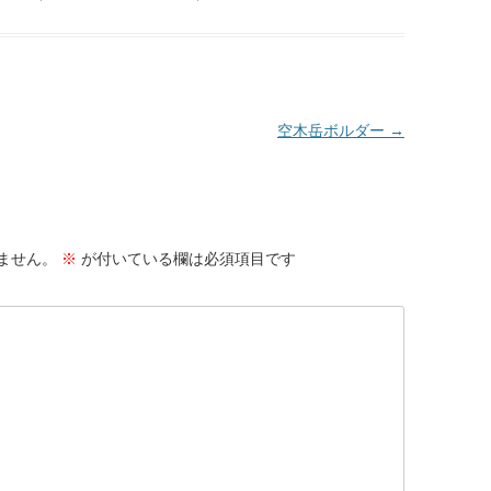
空木岳ボルダー
→
ません。
※
が付いている欄は必須項目です