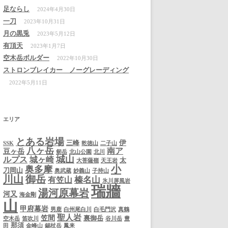
足ならし
2024年4月30日
一刀
2023年10月31日
月の黒兎
2023年5月12日
有頂天
2023年1月7日
空木岳ボルダー
2022年10月30日
ストロンブレイカー ノーグレーディング
2022年5月11日
エリア
とある岩場
伊
三峰
SSK
乾徳山
二子山
八ヶ岳
南ア
豆ヶ岳
剱岳
北山公園
北川
城山
ルプス
城ヶ崎
太
大菩薩嶺
天王岩
小
奥多摩
刀岡山
奥武蔵
妙義山
子持山
川山
御岳
榛名山
有笠山
氷川屏風岩
瑞牆
湯河原幕岩
河又
海金剛
山
甲府幕岩
男鹿
白州尾白川
白毛門沢
真鶴
聖人岩
笠間
裏御岳
空木岳
笛吹川
谷川岳
豊
那須
田
金峰山
錫杖岳
鳳来