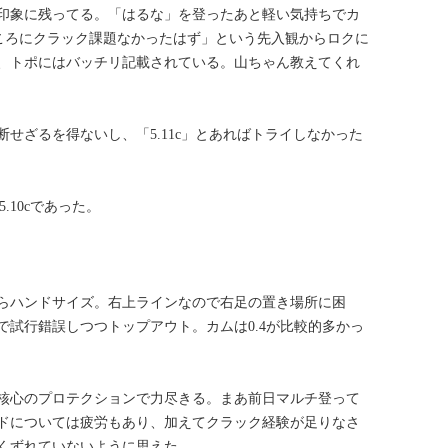
印象に残ってる。「はるな」を登ったあと軽い気持ちでカ
ころにクラック課題なかったはず」という先入観からロクに
、トポにはバッチリ記載されている。山ちゃん教えてくれ
せざるを得ないし、「5.11c」とあればトライしなかった
.10cであった。
らハンドサイズ。右上ラインなので右足の置き場所に困
で試行錯誤しつつトップアウト。カムは0.4が比較的多かっ
核心のプロテクションで力尽きる。まあ前日マルチ登って
ドについては疲労もあり、加えてクラック経験が足りなさ
くずれていないように思えた。