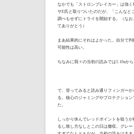
なかでも「ストロンブレイカー」は強く
サE氏と取りついたのだが、「こんなと
調べもせずにトライを開始する。（なお
てありがとう）
まあ結果的にそれはよかった。自分で判断
可能性は高い。
ちなみに我々の当初の読みでは5.10aから5
で、登ってみると読み通りフィンガーか
る。核心のジャミングやプロテクション
た。
しっかり休んでレッドポイントを狙うが
るし致し方なしとこの日は撤収。グレー
すぎてなんともだが、当初の読みは大き