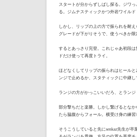
スタートが分からずしばし探る。ジワっ
る。ジムナスティックかつ外岩ワイルド
しかし、リップの上の方で振られを耐え
グレードが下がりそうで、使うべきか限
するとあっさり完登。これじゃあ初段は無
ドだけ使って再度トライ。
ほどなくしてリップの振られはヒールと
ンジで止めるか、スタティックに中継し
ランジの方がかっこいいだろ、とランジ
部分撃ちだと楽勝。しかし繋げるとなか
たら脇腹からフォール。横受け身の練習
そうこうしていると先にsenkaz先生
るがランジを貫徹。左足の位置を再度チ