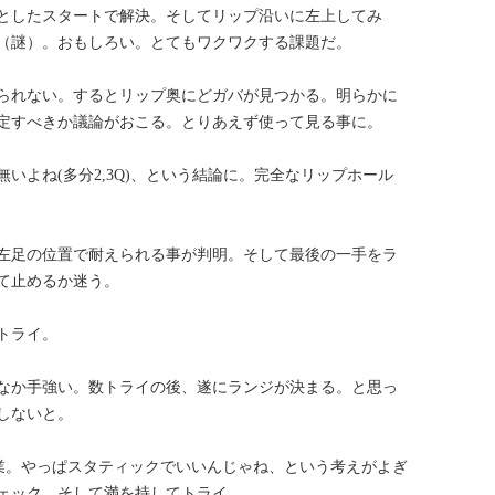
としたスタートで解決。そしてリップ沿いに左上してみ
（謎）。おもしろい。とてもワクワクする課題だ。
られない。するとリップ奥にどガバが見つかる。明らかに
定すべきか議論がおこる。とりあえず使って見る事に。
いよね(多分2,3Q)、という結論に。完全なリップホール
左足の位置で耐えられる事が判明。そして最後の一手をラ
て止めるか迷う。
トライ。
なか手強い。数トライの後、遂にランジが決まる。と思っ
しないと。
が卒業。やっぱスタティックでいいんじゃね、という考えがよぎ
ェック。そして満を持してトライ。