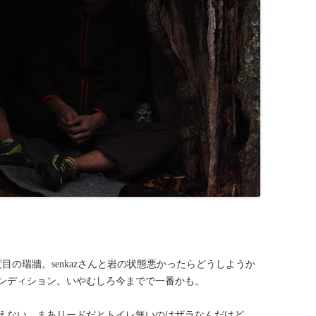
目の瑞牆。senkazさんと岩の状態悪かったらどうしようか
ンディション。いやむしろ今までで一番かも。
えない。まあリードだとトイレ無いのはザラなんだけど。