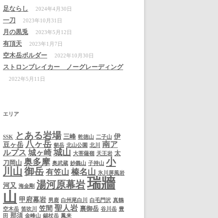
足ならし
2024年4月30日
一刀
2023年10月31日
月の黒兎
2023年5月12日
有頂天
2023年1月7日
空木岳ボルダー
2022年10月30日
ストロンブレイカー ノーグレーディング
2022年5月11日
エリア
とある岩場
伊
三峰
SSK
乾徳山
二子山
八ヶ岳
南ア
豆ヶ岳
剱岳
北山公園
北川
城山
ルプス
城ヶ崎
太
大菩薩嶺
天王岩
小
奥多摩
刀岡山
奥武蔵
妙義山
子持山
川山
御岳
榛名山
有笠山
氷川屏風岩
瑞牆
湯河原幕岩
河又
海金剛
山
甲府幕岩
男鹿
白州尾白川
白毛門沢
真鶴
聖人岩
笠間
裏御岳
空木岳
笛吹川
谷川岳
豊
那須
田
金峰山
錫杖岳
鳳来