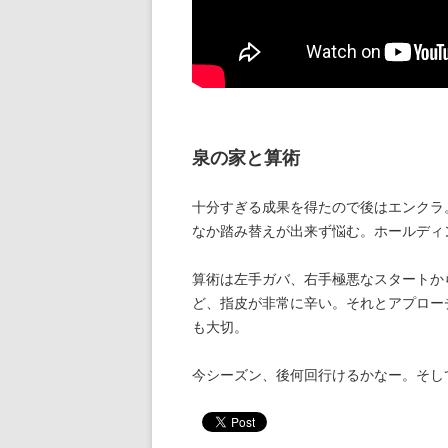
泉の家と算術
十分すぎる成果を得たので後はエンクラ
なか踏み替えが出来ず悩む。ホールディ
算術は左手ガバ、右手極悪なスタートか
ど、指皮が非常に辛い。それとアプロー
も大切。
今シーズン、後何回行けるかなー。そし