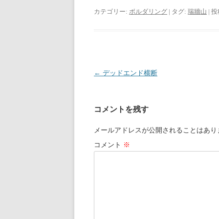
カテゴリー:
ボルダリング
| タグ:
瑞牆山
| 
投稿ナビゲーション
←
デッドエンド横断
コメントを残す
メールアドレスが公開されることはあり
コメント
※