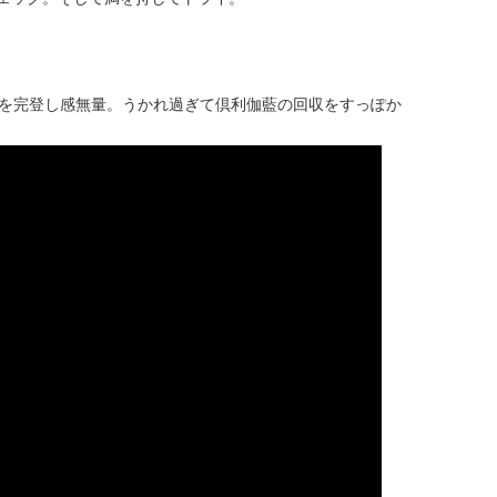
段を完登し感無量。うかれ過ぎて倶利伽藍の回収をすっぽか