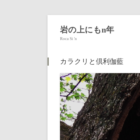
岩の上にもn年
Roca Si 'n
カラクリと倶利伽藍