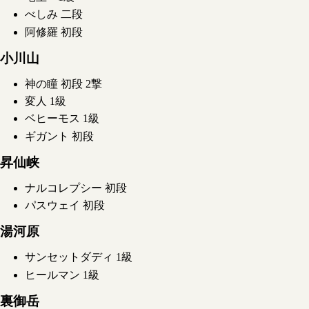
べしみ 二段
阿修羅 初段
小川山
神の瞳 初段 2撃
変人 1級
ベヒーモス 1級
ギガント 初段
昇仙峡
ナルコレプシー 初段
パスウェイ 初段
湯河原
サンセットダディ 1級
ヒールマン 1級
裏御岳