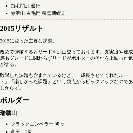
白毛門沢 遡行
赤沢山-白毛門 積雪期縦走
2015リザルト
2015に登った主要な課題。
改めて俯瞰するとリードを沢山登っております。充実度や達成
感もグレードに関わらずリードがボルダーのそれを上回った気
がする。
敗退した課題も含まれているけど、「成長させてくれたルー
ト」「楽しかった課題」という観点からピックアップなのであ
しからず。
ボルダー
瑞牆山
ブラックエンペラー 初段
竜王 1級