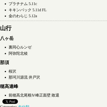
プラチナム 5.11c
キキンバック 5.11d FL
金のわらじ 5.12a
山行
八ヶ岳
裏同心ルンゼ
阿弥陀北稜
那須
桜沢
那珂川源流 井戸沢
穂高連峰
前穂高北尾根Ⅳ峰正面壁 敗退
Categories:
未分類