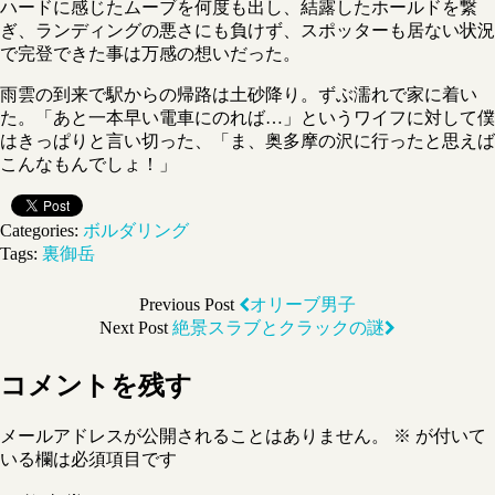
ハードに感じたムーブを何度も出し、結露したホールドを繋
ぎ、ランディングの悪さにも負けず、スポッターも居ない状況
で完登できた事は万感の想いだった。
雨雲の到来で駅からの帰路は土砂降り。ずぶ濡れで家に着い
た。「あと一本早い電車にのれば…」というワイフに対して僕
はきっぱりと言い切った、「ま、奥多摩の沢に行ったと思えば
こんなもんでしょ！」
Categories:
ボルダリング
Tags:
裏御岳
Previous Post
オリーブ男子
Next Post
絶景スラブとクラックの謎
コメントを残す
メールアドレスが公開されることはありません。
※
が付いて
いる欄は必須項目です