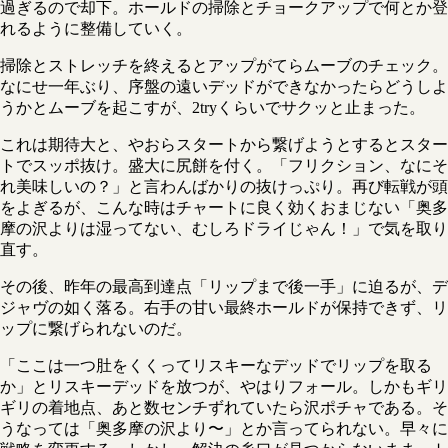
過ぎるので却下。ホールドの掃除とチョークアップで何とか登
れるように整備していく。
掃除とストレッチを終えるとアップがてらムーブのチェック。
なにせ一年ぶり、序盤の遠いデッドができなかったらどうしよ
うかとムーブを起こすが、2tryくらいでサクッと止まった。
これは期待大と、やおらスタートから繋げようとするとスター
トでスッポ抜け。盛大に尻餅を付く。「フリクション、なにそ
れ美味しいの？」と言わんばかりの抜けっぷり。再び転戦が頭
をよぎるが、こんな時はチャートに良く効くおまじない「奥多
摩の沢よりは湿ってない、むしろドライじゃん！」で気を取り
直す。
その後、昨年の最高到達点「リップまで後一手」に迫るが、デ
ジャヴの如く落る。右手の甘い最終ホールドが保持できず、リ
ップに繋げられないのだ。
「ここは一つ肚をくくってリスキーなデッドでリップを取る
か」とリスキーデッドを放つが、やはりフォール。しかもギリ
ギリの着地点、あと数センチずれていたら沢ポチャである。そ
うなっては「奥多摩の沢より〜」とか言ってられない。早々に