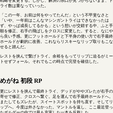
戦略を変更する。しかし、解決の糸口が見つからないまま、ト
ライ数は重なっていった。
「この一年、お前は何をやってたんだ」という不甲斐なさと
「いや、一年前はこんなマシンガントライはできなかったは
ず、やっぱ成長してるかも」という想いが交錯する中、ふと手
順を修正、右手の飛ばしをクロスに変更した。すると、なにや
ら良い予感。更にフットホールドと下半身の使い方で右手最終
ホールドが劇的に改善。これならリスキーなリップ取りもこな
せると踏んだ。
レストを挟んで繋げトライ。余裕をもってリップに迫るがミー
トせずフォール。それでもこの時点で完登を確信した。
めがね 初段 RP
更にレストを挟んで最終トライ、デッドがややズレたが右手の
寄せで修正、クロスへ繋ぐ。足を運んで右手最終ホールドへ。
またしてもズレたが、スイートスポットを持ち直す。そしてリ
ップへ。今度は外さなかった。マントルを返し、ここ最近登っ
たボルダーの中では最も充実した一本を反芻した。