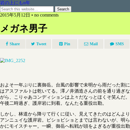
岩の上にもn年
2015年5月12日 • no comments
メガネ男子
Share
Tweet
Pin
Mail
SMS
およそ一年ぶりに裏御岳。台風の影響で未明から雨だった割に
はアスファルトは乾いてる。澤ノ井酒造さんの前を通り過ぎな
がら、こりゃあコンディションは上々だなっとほくそ笑んだ。
午後二時過ぎ、護岸岩に到着。なんたる重役出勤。
しかし、林道から降りて行くに従い、見えてきたのはどんより
アンニュイな護岸岩。ビショビショとまでは言わないが、明ら
かにモイスチャー。一瞬、御岳へ転戦が頭をよぎるが重役出勤