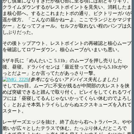
かし慎重になりすぎたか核心部に至る頃には割とギリギリ。
クライムダウンするがレストポイントを見失い、消耗したま
ま核心部へ。するとこれまたトポの通り、ビクトリーガバが
遥か彼方。「こんなの届かねーよ、ここでランジとかマジす
かー」となってフォール。セルフが取れない程のパンプは久
しぶりだった。
その後トップアウト、レストポイントの再確認と核心ムーブ
を確認してロワーダウン。核心ムーブがいまいち悪い。
Sザキ氏に「めんたいこ 5.11b」のムーブを押し売りした
後、昼寝。ドラパイセンは「最近登ってないから5.10cがや
っとだよー」とか言ってたがあっさり一撃。
[参考にならないアドバイス失礼しました]
そして2try目。ムーブに不安が残るが中間部の大レストを挟
めば突破できると踏んで取り付く。ビレイをしてくれるワイ
フには「昼寝してるんじゃないかってくらい休むのでよろし
く」とおよそ本気トライらしからぬエクスキューズを入れて
スタート。
レーザーズエッジを抜け、終了点から右へトラバース。やや
脆いが広々としたテラスで休む。たっぷり休んだところで