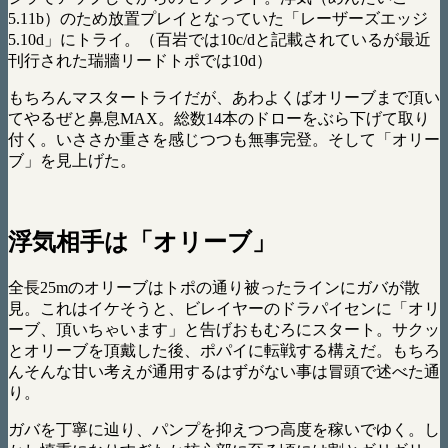
5.11b）のため放置プレイとなっていた「レーザーズエッジ
5.10d」にトライ。（百岩では10c/dと記載されているが最近
刊行された瑞牆リードトポでは10d）
もちろんマスタートライだが、あわよくばオリーブまで頂い
てやるぜと鼻息MAX。総数14本のドローをぶら下げて取り
付く。いささか重さを感じつつも無事完登。そして「オリー
ブ」を見上げた。
浮気相手は「オリーブ」
全長25mのオリーブはトポの通り被ったラインにガバが散
見。これはイケそうと、ビレイヤーのドラパイセンに「オリ
ーブ、頂いちゃいます」と告げおもむろにスタート。サクッ
とオリーブを頂戴した後、ポパイに転戦する構えだ。もちろ
んそんな甘い考えが通用するはずがない事は冒頭で述べた通
り。
ガバを丁寧に辿り、パンプを抑えつつ高度を稼いでゆく。し