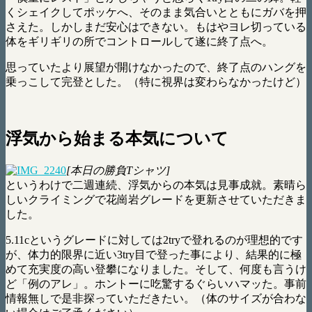
くシェイクしてポッケへ、そのまま気合いとともにガバを押
さえた。しかしまだ安心はできない。もはやヨレ切っている
体をギリギリの所でコントロールして遂に終了点へ。
思っていたより展望が開けなかったので、終了点のハングを
乗っこして完登とした。（特に視界は変わらなかったけど）
浮気から始まる本気について
[本日の勝負Tシャツ]
というわけで二週連続、浮気からの本気は見事成就。素晴ら
しいクライミングで花崗岩グレードを更新させていただきま
した。
5.11cというグレードに対しては2tryで登れるのが理想的です
が、体力的限界に近い3try目で登った事により、結果的に極
めて充実度の高い登攀になりました。そして、何度も言うけ
ど「例のアレ」。ホントーに吃驚するぐらいハマッた。事前
情報無しで是非探っていただきたい。（体のサイズが合わな