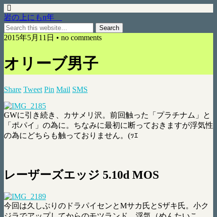
岩の上にもn年
2015年5月11日 • no comments
オリーブ男子
Share
Tweet
Pin
Mail
SMS
GWに引き続き、カサメリ沢。前回触った「プラチナム」と
「ポパイ」の為に。ちなみに最初に断っておきますが浮気性
の為にどちらも触っておりません。(ｯｴ
レーザーズエッジ 5.10d MOS
今回は久しぶりのドラパイセンとMサカ氏とSザキ氏。小ク
ジラでアップしてからのモツランド。浮気（めんたいこ