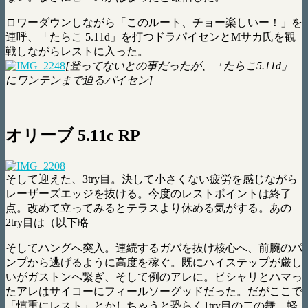
ロワーダウンしながら「このルート、チョー楽しいー！」を
連呼、「たらこ 5.11d」を打つドラパイセンとMサカ氏を観
戦しながらレストに入った。
[登ってないとの事だったが、「たらこ5.11d」
にワンテンまで迫るパイセン]
オリーブ 5.11c RP
そして迎えた、3try目。決して小さくない疲労を感じながら
レーザーズエッジを抜ける。今度のレストポイントは終了
点。改めて立ってみるとテラスより休める気がする。あの
2try目は（以下略
そしてハングへ突入。連続するガバを抜け核心へ、前腕のパ
ンプから逃げるように高度を稼ぐ。既にハイステップが厳し
いがガストンへ繋ぎ、そして例のアレに。ピシャリとハマっ
たアレはサイコーにフィールソーグッドだった。だがここで
「慎重にレスト」とかしちゃうと恐らく1try目の二の舞。軽