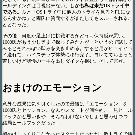
ールディングは目視出来ない。
しかも私は未だOSトライ中
である。
ふと「OSトライ中に他人のトライを見るとFLにな
るんすかね」と両氏に質問するがまたしてもスルーされるこ
ととなった。
その後、何度か足上げに挑戦するがどうも保持感が悪い。
1000氏がもう少し奥まで探ってみた方が、というので試して
みるとそれっぽい凹みを突き止める。すると足がヒョイヒョ
イ送れて、ハイステップ体勢に移行完了。ヨレててちょっと
苦しいけど我慢の一手を出しダイクを掴む。そして完登。
おまけのエモーション
意外な成果に気を良くしたので最後は「エモーション」を
1000氏とセッション。なんかスタートが個性的。一見ヒール
フックかと思いきや、そんなわけないでしょと思わせつつ、
結局ヒールフックだった。
初めはしっくりこなかったスタートだったが、数トライで腰