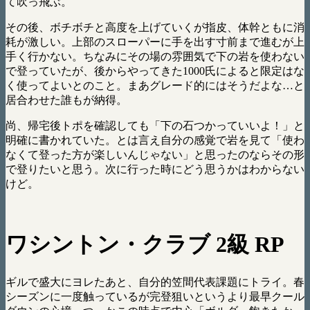
て吹っ飛ぶ。
その後、ボチボチと高度を上げていくが指皮、体幹ともに消
耗が激しい。上部のスローパーに手を出す寸前まで進むが上
手く行かない。ちなみにその場の雰囲気で下の岩を使わない
で登っていたが、後からやってきた1000氏によると限定はな
く使ってよいとのこと。まあグレード的にはそうだよな…と
居合わせた誰もが納得。
尚、帰宅後トポを確認しても「下の石つかっていいよ！」と
明確に書かれていた。とは言え自分の感覚で岩を見て「使わ
なくて登った方が楽しいんじゃない」と思ったのならその形
で登りたいと思う。次に行った時にどう思うかはわからない
けど。
ワシントン・クラブ 2級 RP
ギルで盛大にヨレたあと、自分的笠間代表課題にトライ。春
シーズンに一度触っているが完登狙いというより最早クール