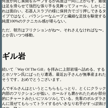
何度か同じ展開をループするが高度は一向に上がらず。最後
は足を滑らせて強烈な張り手を見舞ってフォール。しかしこ
れは面白い。石器人スラブの様に保持力でゴリ押しできるタ
イプではなく、バランシーなムーブと繊細な足技を駆使する
純度100%のテクニカル感が堪らない。
ただ、朝方はフリクションがね〜。それさえなければな〜。
とか言いつつ移動。
ギル岩
続いて「Way Of The Gill」を拝みに上部岩場へ詰める。する
とホソヤン氏にばったり遭遇。最近お子さんが無事産まれた
そうです。おめでとうございます。
んでギルさんはというとこちらもしっとり。とくにクラック
内部のフリクションが低い。ホールドも磨かれたためか部分
的にチャートみたいにツルツルしている。先客のボルダラさ
んに混ぜてもらってトライするがいきなり右手がすっぽ抜け