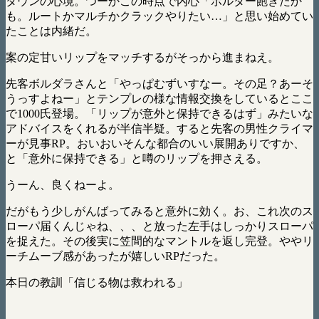
ダウンの心境。つーかこの時点で内心「ボルダー飽きたか
も。ルートかマルチかクラックやりたい…」と思い始めてい
たことは内緒だ。
案の定甘いリップをマッチするがそっから進まねえ。
先客ボルダラさんと「やっぱむずいすなー。その足？あーそ
うっすよねー」とテンプレの様な情報交換をしているとここ
で1000氏登場。「リップが意外と保持できるはず」みたいな
アドバイスをくれるが半信半疑。すると先客の男性クライマ
ーが見事RP。おいおいそんな都合のいい展開ありですか、
と「意外に保持できる」と噂のリップを押さえる。
うーん、良くねーよ。
だがもう少しがんばってみると意外に効く。お、これ次のス
ローパ届くんじゃね、、、と放った左手はしっかりスローパ
を捉えた。その後実に笠間的なマントルを返し完登。ややリ
ーチムーブ感があったが嬉しいRPだった。
本日の教訓「信じる物は救われる」