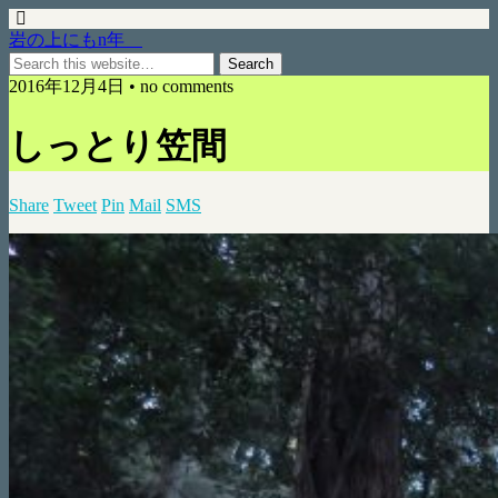
岩の上にもn年
2016年12月4日 • no comments
しっとり笠間
Share
Tweet
Pin
Mail
SMS