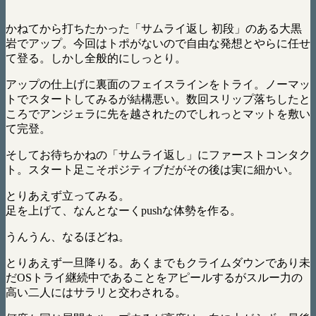
かねてから打ちたかった「サムライ返し 初段」のある大黒
岩でアップ。今回はトポがないので自由な発想とやらに任せ
て登る。しかし全般的にしっとり。
アップの仕上げに裏面のフェイスラインをトライ。ノーマッ
トでスタートしてみるが結構悪い。数回スリップ落ちしたと
ころでアンジェラに先を越されたのでしれっとマットを敷い
て完登。
そしてお待ちかねの「サムライ返し」にファーストコンタク
ト。スタート足こそポジティブだがその後は実に細かい。
とりあえず立ってみる。
足を上げて、なんとなーくpushな体勢を作る。
うんうん、なるほどね。
とりあえず一旦降りる。あくまでもクライムダウンであり未
だOSトライ継続中であることをアピールするがスルー力の
高い二人にはサラリと交わされる。