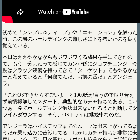
初めて「シンプル＆ディープ」や「エモーション」を触った
時、この岩のホールディングの難しさに下を巻いたのを良く
覚えている。
本日はささやかながらもジワジワくる成果を手にできたの
で、もう十分よねって感じでガンバ係にジョブチェンジ。今
度はクラック装備を持ってきて「ターゲット」でもやるかな
ーと考えていると「何寝てんだ、お前の番だ」とアンジェ
ラ。
「これOSできたらすごいよ」と1000氏が言うので取り合え
ず前情報無しでスタート、典型的なガチャ持ちである。こい
つぁ一発でホールディング解決出来ないだろうと判断して
ク
ライムダウン
する。そう、OSトライは継続中なのだ。
アンジェラはハイステップまでのムーブは出来上がってるよ
うだが乗り込みに苦戦してる。しかしガチャ持ちは非常に安
定している。既に日が暮れてスポット位置からでは詳細なホ