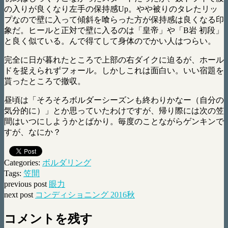
の入りが良くなり左手の保持感Up。やや被りのタレたリッ
プなので壁に入って傾斜を喰らった方が保持感は良くなる印
象だ。ヒールと正対で壁に入るのは「皇帝」や「B岩 初段」
と良く似ている。んで得てして身体のでかい人はつらい。
完全に日が暮れたところで上部の右ダイクに迫るが、ホール
ドを捉えられずフォール。しかしこれは面白い。いい宿題を
貰ったところで撤収。
昼頃は「そろそろボルダーシーズンも終わりかなー（自分の
気分的に）」とか思っていたわけですが、帰り際には次の笠
間はいつにしようかとばかり。毎度のことながらゲンキンで
すが、なにか？
Categories:
ボルダリング
Tags:
笠間
previous post
眼力
next post
コンディショニング 2016秋
コメントを残す