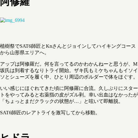
阿修羅
植樹祭でSAT6師匠とKnさんとジョインしてハイキングコース
から山形県エリアへ。
アップは阿修羅だ。何を言ってるのかわかんねーと思うが、M
坂氏は到着するなりトライ開始。ザキ氏もミケちゃんもイソイ
ソとシューズを履く中、ひとり周辺のボルダーで体をほぐす。
いい感じにほぐれてきた頃に阿修羅に合流。久しぶりにスター
トをやってみると右薬指の皮がズル剥。幸い出血はなかったが
「ちょっとまだクラックの状態が…」と呟いて即離脱。
SAT6師匠のレアトライを激写してから移動。
ヒドラ