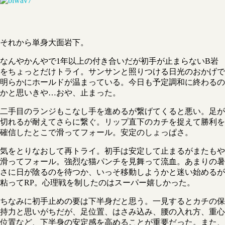
それから単身大面岩下。
なんやかんやで1年以上の付き合いだが初手が止まらないB岩
をちょっとだけトライ。サンサンと照りつける日光のおかげで
明らかにホールドが温まっている。今日も予定調和に終わるの
かと思いきや…おや、止まった。
二手目のランジもこなし手を進めるが繋げてくると悪い。足が
切れるが耐えてさらに繋ぐ。リップ直下のカチを捉えて勝利を
確信したとこで滑ってフォール。安定のしょっぱさ。
気をとりなおして再トライ。初手は安定して止まるがまたもや
滑ってフォール。強烈な猫パンチを見舞って流血。あまりの暑
さに日が陰るのを待つか、いっそ移動しようかと迷い始めるが
粘ってRP。心理戦を制したのはスーパー嬉しかった。
ちなみに初手止めの要は下半身だと思う。一見するとカチの保
持力と思いがちだが、足位置、はさみ込み、腰の入れ方、重心
位置など、下半身の安定感を高めることが重要だった。また、