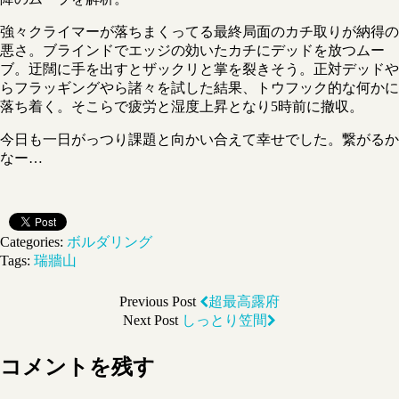
強々クライマーが落ちまくってる最終局面のカチ取りが納得の
悪さ。ブラインドでエッジの効いたカチにデッドを放つムー
ブ。迂闊に手を出すとザックリと掌を裂きそう。正対デッドや
らフラッギングやら諸々を試した結果、トウフック的な何かに
落ち着く。そこらで疲労と湿度上昇となり5時前に撤収。
今日も一日がっつり課題と向かい合えて幸せでした。繋がるか
なー…
Categories:
ボルダリング
Tags:
瑞牆山
Previous Post
超最高露府
Next Post
しっとり笠間
コメントを残す