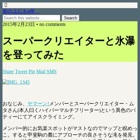
岩の上にもn年
2015年2月23日 • no comments
スーパークリエイターと氷瀑
を登ってみた
Share
Tweet
Pin
Mail
SMS
おなじみ、
ヤマーン!
メンバーとスーパークリエイター・ム
タさん(本人曰くハイパーマルチフリーター)という異色のパ
ティーにてアイスクライミング。
メンバー的にお気楽スポットがマストなのでマップと睨めっ
こ。すると甲斐駒の麓にアプローチの良さそうな滝を発見。