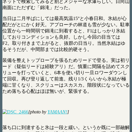
ネットで検索してみると割とメジャーな氷瀑らしい。日向山
南面にただずむ「錦滝」だった。
当日は二月半ばにしては最高気温15°と小春日和。氷結が心
配だがとにかく好天。アプローチの林道も雪が少ない。駐車
位置から一時間弱で錦滝に到着すると、F1はしっかり氷結
しておりコンディションも良好。しかし今回の目当ては
F2。取り付きまで上がると、抜群の日当り。当然氷結はゆ
るそうだが、中間部までは比較的硬そう。
装備を整えトップロープを張るためリードで登る。実は初リ
ード（疑似リードは経験アリ）だ。慎重に間隔を詰めてスク
リューを打っていくと、6本を使い切り一旦ロワーダウンし
て回収。再び登り返して前進。残り1/3くらいから氷結が極
端に甘くなり、スクリューはスカスカ。階段状になっている
ため落ちる心配はほぼ無いが、緊張する。
[photo by
YAMAAN!
]
落ち口に到達すると氷は一段と緩い。というか既に一部融解