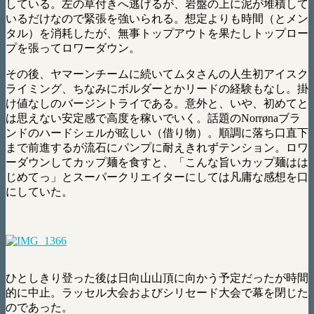
している。左の草付きへ逃げるが、岩盤の上に泥が堆積して
いるだけなので緊張を強いられる。想定よりも時間（とメン
タル）を消耗したが、無事トップアウトを果たしトップロー
プを張ってロワーダウン。
その後、ヤマーンチームに続いてムタさんの人生初アイスク
ライミング、ちなみにボルダーとかリードの経験もなし。掛
け値なしのバージントライである。意外と、いや、初めてと
は思えない安定感で高度を稼いでいく。話題のNorrønaブラ
ンドのハードシェルが眩しい（借り物）。順調に落ち口直下
まで前進するが流石にパンプに耐えきれずテンション。ロワ
ーダウンしてカップ麺を食すと、「こんな旨いカップ麺はは
じめてっ」とスーパークリエイターにしては凡庸な感想を口
にしていた。
ひとしきり登った後は日向山山頂に向かう予定だったが時間
的に中止。ラッセル大会およびシリセード大会で幕を閉じた
のであった。