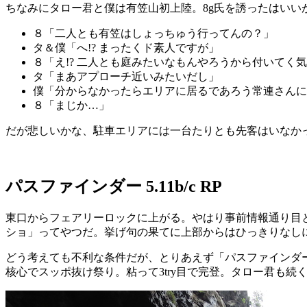
ちなみにタロー君と僕は有笠山初上陸。8g氏を誘ったはいい
８「二人とも有笠はしょっちゅう行ってんの？」
タ＆僕「へ!? まったくド素人ですが」
８「え!? 二人とも庭みたいなもんやろうから付いてく
タ「まあアプローチ近いみたいだし」
僕「分からなかったらエリアに居るであろう常連さんに
８「まじか…」
だが悲しいかな、駐車エリアには一台たりとも先客はいなか
パスファインダー 5.11b/c RP
東口からフェアリーロックに上がる。やはり事前情報通り目
ショ」ってやつだ。挙げ句の果てに上部からはひっきりなし
どう考えても不利な条件だが、とりあえず「パスファインダ
核心でスッポ抜け祭り。粘って3try目で完登。タロー君も続