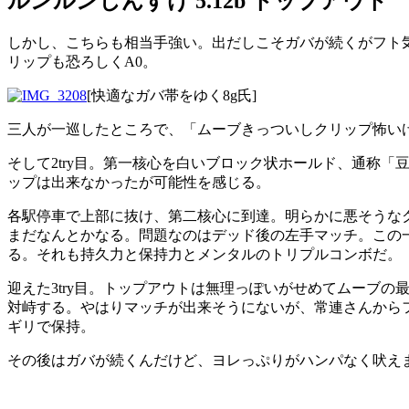
ルンルンしんすけ 5.12b トップアウト
しかし、こちらも相当手強い。出だしこそガバが続くがフト
リップも恐ろしくA0。
[快適なガバ帯をゆく8g氏]
三人が一巡したところで、「ムーブきっついしクリップ怖い
そして2try目。第一核心を白いブロック状ホールド、通称
ップは出来なかったが可能性を感じる。
各駅停車で上部に抜け、第二核心に到達。明らかに悪そうな
まだなんとかなる。問題なのはデッド後の左手マッチ。この
る。それも持久力と保持力とメンタルのトリプルコンボだ。
迎えた3try目。トップアウトは無理っぽいがせめてムーブ
対峙する。やはりマッチが出来そうにないが、常連さんから
ギリで保持。
その後はガバが続くんだけど、ヨレっぷりがハンパなく吠え