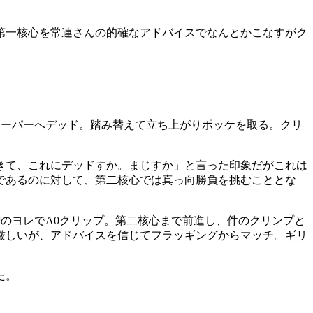
第一核心を常連さんの的確なアドバイスでなんとかこなすがク
ローパーへデッド。踏み替えて立ち上がりポッケを取る。クリ
きて、これにデッドすか。まじすか」と言った印象だがこれは
であるのに対して、第二核心では真っ向勝負を挑むこととな
憎のヨレでA0クリップ。第二核心まで前進し、件のクリンプと
厳しいが、アドバイスを信じてフラッギングからマッチ。ギリ
た。