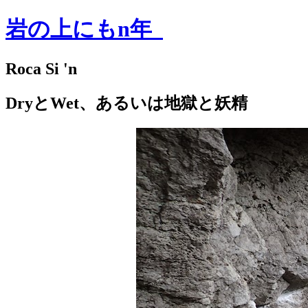
岩の上にもn年
Roca Si 'n
DryとWet、あるいは地獄と妖精