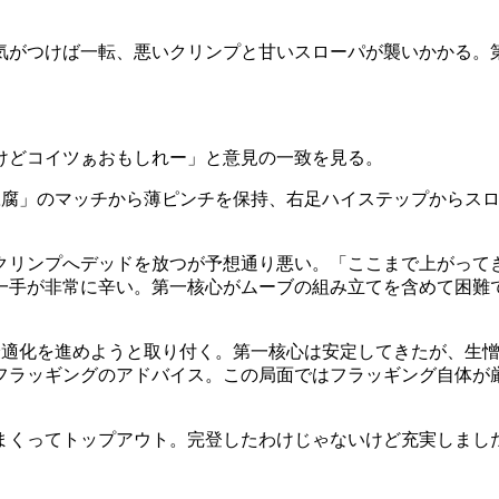
気がつけば一転、悪いクリンプと甘いスローパが襲いかかる。
けどコイツぁおもしれー」と意見の一致を見る。
「豆腐」のマッチから薄ピンチを保持、右足ハイステップからス
クリンプへデッドを放つが予想通り悪い。「ここまで上がって
一手が非常に辛い。第一核心がムーブの組み立てを含めて困難
の最適化を進めようと取り付く。第一核心は安定してきたが、生
フラッギングのアドバイス。この局面ではフラッギング自体が
まくってトップアウト。完登したわけじゃないけど充実しまし