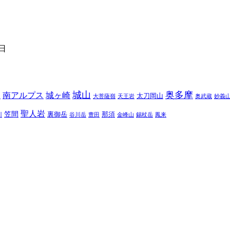
1日
城山
奥多摩
南アルプス
城ヶ崎
太刀岡山
川
大菩薩嶺
天王岩
奥武蔵
妙義
聖人岩
笠間
裏御岳
那須
川
谷川岳
豊田
金峰山
錫杖岳
鳳来