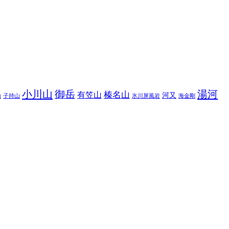
小川山
御岳
湯河
榛名山
有笠山
河又
山
子持山
氷川屏風岩
海金剛