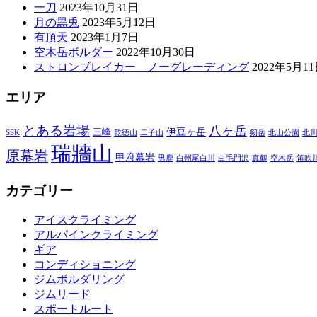
一刀
2023年10月31日
月の黒兎
2023年5月12日
有頂天
2023年1月7日
空木岳ボルダー
2022年10月30日
ストロンブレイカー ノーグレーディング
2022年5月1
エリア
とある岩場
八ヶ岳
伊豆ヶ岳
三峰
SSK
乾徳山
二子山
剱岳
北山公園
北
瑞牆山
原幕岩
甲府幕岩
男鹿
白州尾白川
白毛門沢
真鶴
空木岳
笛吹
カテゴリー
アイスクライミング
アルパインクライミング
ギア
コンディショニング
ジムボルダリング
ジムリード
スポートルート