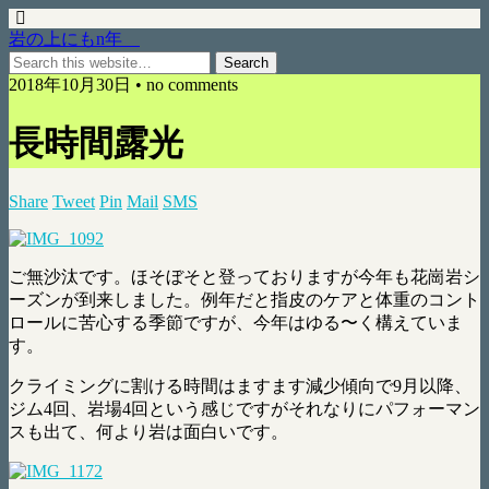
岩の上にもn年
2018年10月30日 • no comments
長時間露光
Share
Tweet
Pin
Mail
SMS
ご無沙汰です。ほそぼそと登っておりますが今年も花崗岩シ
ーズンが到来しました。例年だと指皮のケアと体重のコント
ロールに苦心する季節ですが、今年はゆる〜く構えていま
す。
クライミングに割ける時間はますます減少傾向で9月以降、
ジム4回、岩場4回という感じですがそれなりにパフォーマン
スも出て、何より岩は面白いです。