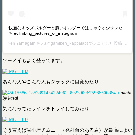
快適なキッズボルダーと脆いボルダーではしゃぐオジサンた
ち #climbing_pictures_of_instagram
Ken Yamagami
さん(@gamiken_kappalab)がシェアした投稿 –
20
ソーメイもよく登ってます。
あんな人やこんな人もクラックに目覚めたり
photo
by kasai
気になってたラインをトライしてみたり
そう言えば岩小屋チムニー（発射台のある岩）が最高によい