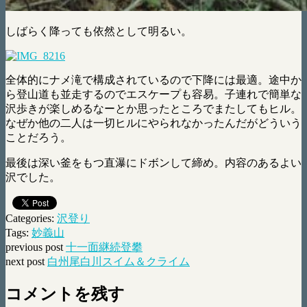
しばらく降っても依然として明るい。
全体的にナメ滝で構成されているので下降には最適。途中か
ら登山道も並走するのでエスケープも容易。子連れで簡単な
沢歩きが楽しめるなーとか思ったところでまたしてもヒル。
なぜか他の二人は一切ヒルにやられなかったんだがどういう
ことだろう。
最後は深い釜をもつ直瀑にドボンして締め。内容のあるよい
沢でした。
Categories:
沢登り
Tags:
妙義山
previous post
十一面継続登攀
next post
白州尾白川スイム＆クライム
コメントを残す