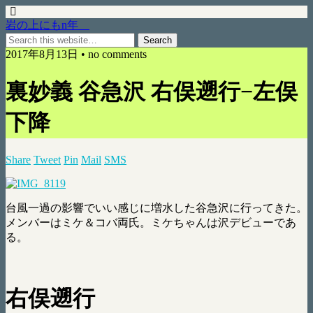
岩の上にもn年
2017年8月13日 • no comments
裏妙義 谷急沢 右俣遡行−左俣
下降
Share
Tweet
Pin
Mail
SMS
台風一過の影響でいい感じに増水した谷急沢に行ってきた。
メンバーはミケ＆コバ両氏。ミケちゃんは沢デビューであ
る。
右俣遡行