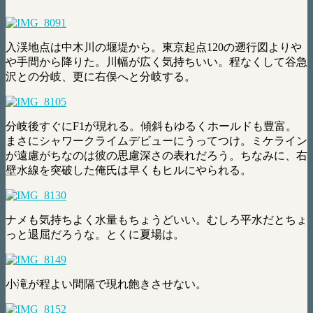
入渓地点は中木川の堰堤から。東京起点120の遡行図よりや
や手間から降りた。川幅が広く気持ちいい。程なくして谷急
沢との分岐、更に右俣へと分岐する。
分岐後すぐにF1が現れる。傾斜もゆるくホールドも豊富。
まさにシャワークライムデビューにうってつけ。ミケライン
が遠慮がちなのは彼の思慮深さの表れだろう。ちなみに、右
壁水線を突破した俺氏は早くもヒルにやられる。
ナメも気持ちよく水量もちょうどいい。むしろ平水だとちょ
っと退屈だろうな。とくに夏場は。
小滝が程よい間隔で現れ飽きさせない。