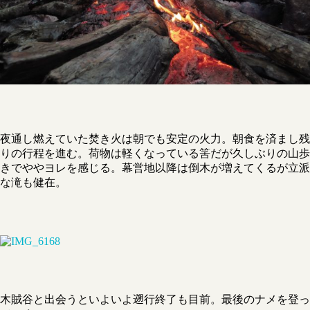
夜通し燃えていた焚き火は朝でも安定の火力。朝食を済まし残
りの行程を進む。荷物は軽くなっている筈だが久しぶりの山歩
きでややヨレを感じる。幕営地以降は倒木が増えてくるが立派
な滝も健在。
木賊谷と出会うといよいよ遡行終了も目前。最後のナメを登っ