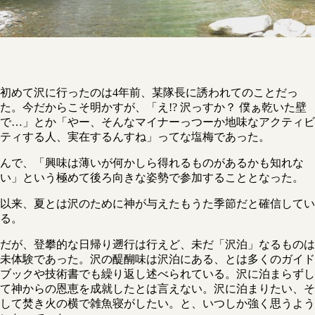
初めて沢に行ったのは4年前、某隊長に誘われてのことだっ
た。今だからこそ明かすが、「え!? 沢っすか？ 僕ぁ乾いた壁
で…」とか「やー、そんなマイナーっつーか地味なアクティビ
ティする人、実在するんすね」ってな塩梅であった。
んで、「興味は薄いが何かしら得れるものがあるかも知れな
い」という極めて後ろ向きな姿勢で参加することとなった。
以来、夏とは沢のために神が与えたもうた季節だと確信してい
る。
だが、登攀的な日帰り遡行は行えど、未だ「沢泊」なるものは
未体験であった。沢の醍醐味は沢泊にある、とは多くのガイド
ブックや技術書でも繰り返し述べられている。沢に泊まらずし
て神からの恩恵を成就したとは言えない。沢に泊まりたい、そ
して焚き火の横で雑魚寝がしたい。と、いつしか強く思うよう