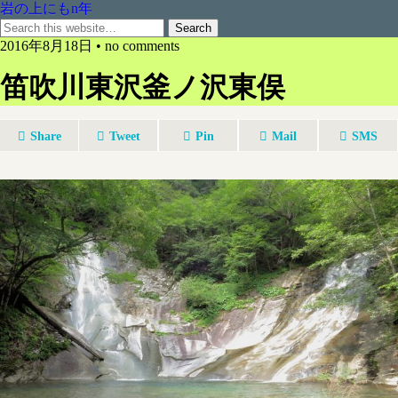
岩の上にもn年
2016年8月18日 • no comments
笛吹川東沢釜ノ沢東俣
Share
Tweet
Pin
Mail
SMS