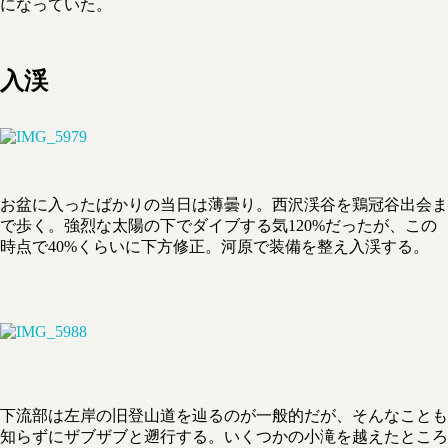
になっていた。
入渓
お盆に入ったばかりの当日は薄曇り。西沢渓谷を鶏冠谷出会ま
で歩く。強烈な太陽の下でダイブする気120%だったが、この
時点で40%くらいに下方修正。河原で装備を整え入渓する。
下流部は左岸の旧登山道を辿るのが一般的だが、そんなことも
知らずにザブザブと遡行する。いくつかの小滝を越えたところ