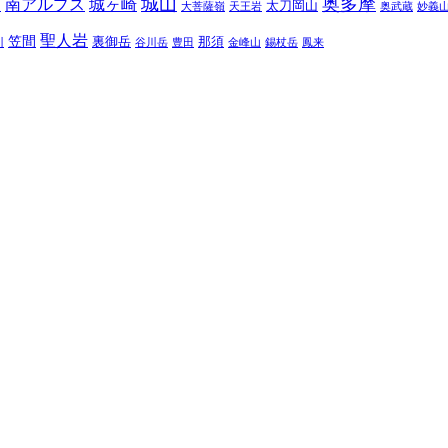
城山
奥多摩
南アルプス
城ヶ崎
太刀岡山
川
大菩薩嶺
天王岩
奥武蔵
妙義
聖人岩
笠間
裏御岳
那須
川
谷川岳
豊田
金峰山
錫杖岳
鳳来