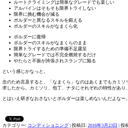
ルートクライミングは簡単なグレードでも楽しい
アルパインはそもそも限界トライしない
限界に挑む機会が減る
ボルダーと異なるスキルを鍛える
ボルダーのスキルがなまくら化
ボルダーに復帰
ボルダーのスキルがなまくらのまま
限界トライするための準備不足露呈
簡単なグレードでは不完全燃焼するだけ
やたらと不振が誇張されスランプに陥る
という感じかなっと。
念のため言及すると、「なまくら」なのはあくまでもカミソ
求したから。カミソリ、包丁、ナタにそれぞれの特性があり
とはいえ研ぎなおさないとボルダーは楽しめないんだよなー
カテゴリー:
コンディショニング
| 投稿日:
2016年3月23日
|
投