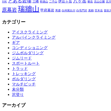
とある岩場
八ヶ岳
伊豆ヶ岳
三峰
SSK
乾徳山
二子山
剱岳
北山公園
北
瑞牆山
原幕岩
甲府幕岩
男鹿
白州尾白川
白毛門沢
真鶴
空木岳
笛吹
カテゴリー
アイスクライミング
アルパインクライミング
ギア
コンディショニング
ジムボルダリング
ジムリード
スポートルート
トラッド
トレッキング
ボルダリング
マルチピッチ
未分類
沢登り
アーカイブ