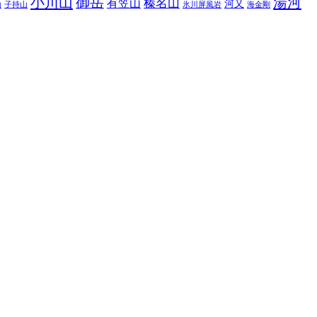
小川山
御岳
湯河
榛名山
有笠山
河又
山
子持山
氷川屏風岩
海金剛