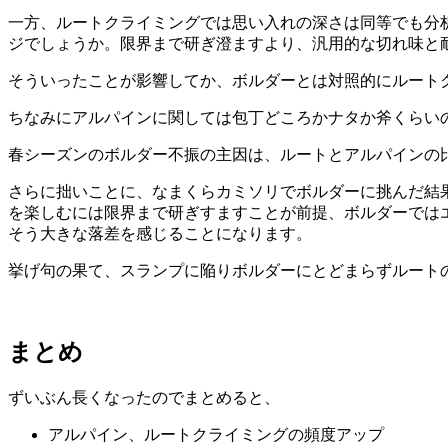
一方、ルートクライミングでは思い入れの深さは同等でも分
ジでしょうか。限界まで研ぎ澄ますより、汎用的な切れ味と
そういったことが影響してか、ボルダーとは対照的にルート
ちなみにアルパインに関しては包丁どころかナタか斧くらい
春シーズンのボルダー不振の主因は、ルートとアルパインの
さらに拙いことに、なまくらカミソリでボルダーに挑んだ結
を楽しむには限界まで研ぎすますことが前提、ボルダーでは
そう大きな落差を感じることになります。
挙げ句の果て、スランプに陥りボルダーにとどまらずルート
まとめ
ずいぶん長くなったのでまとめると、
アルパイン、ルートクライミングの頻度アップ