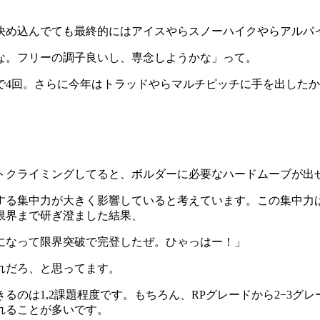
決め込んでても最終的にはアイスやらスノーハイクやらアルパ
な。フリーの調子良いし、専念しようかな」って。
で4回。さらに今年はトラッドやらマルチピッチに手を出した
トクライミングしてると、ボルダーに必要なハードムーブが出
する集中力が大きく影響していると考えています。この集中力
限界まで研ぎ澄ました結果、
になって限界突破で完登したぜ。ひゃっはー！」
れだろ、と思ってます。
るのは1,2課題程度です。もちろん、RPグレードから2−3グ
れることが多いです。