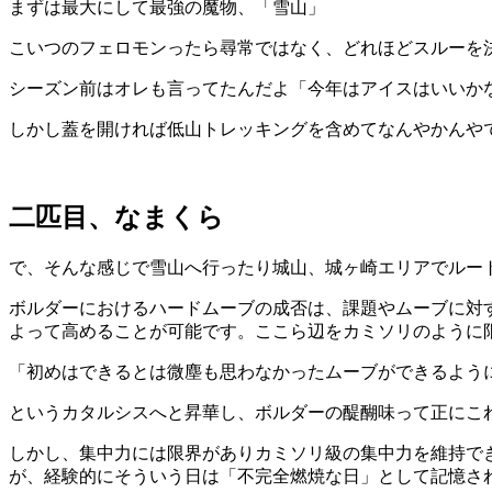
まずは最大にして最強の魔物、「雪山」
こいつのフェロモンったら尋常ではなく、どれほどスルーを
シーズン前はオレも言ってたんだよ「今年はアイスはいいか
しかし蓋を開ければ低山トレッキングを含めてなんやかんや
二匹目、なまくら
で、そんな感じで雪山へ行ったり城山、城ヶ崎エリアでルー
ボルダーにおけるハードムーブの成否は、課題やムーブに対
よって高めることが可能です。ここら辺をカミソリのように
「初めはできるとは微塵も思わなかったムーブができるよう
というカタルシスへと昇華し、ボルダーの醍醐味って正にこ
しかし、集中力には限界がありカミソリ級の集中力を維持でき
が、経験的にそういう日は「不完全燃焼な日」として記憶さ