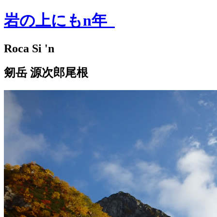
岩の上にもn年
Roca Si 'n
剱岳 源次郎尾根