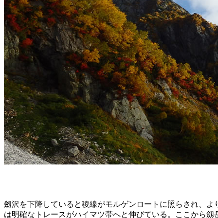
劔沢を下降していると稜線がモルゲンロートに照らされ、よ
は明確なトレースがハイマツ帯へと伸びている。ここから劔