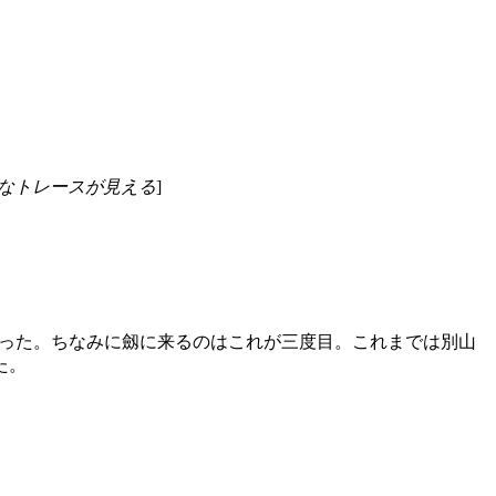
なトレースが見える
]
なった。ちなみに劔に来るのはこれが三度目。これまでは別山
た。