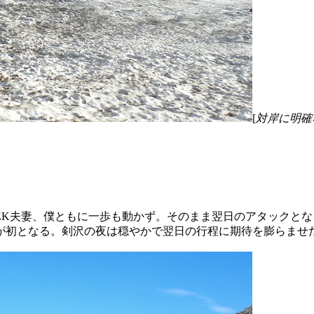
[
対岸に明確
ZK夫妻、僕ともに一歩も動かず。そのまま翌日のアタックと
が初となる。剣沢の夜は穏やかで翌日の行程に期待を膨らませ