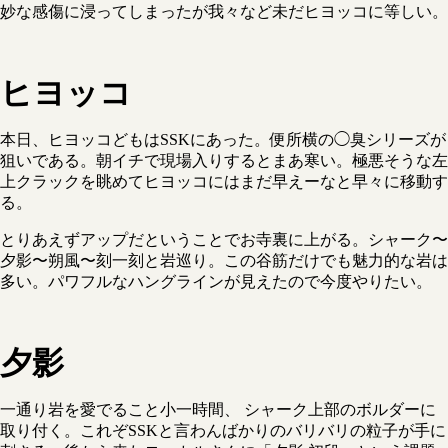
妙な感傷に浸ってしまったが我々など未だヒヨッコに等しい。
ヒヨッコ
本日、ヒヨッコどもはSSKにあった。便所横の◯臭シリーズが
狙いである。朝イチで現場入りするとまあ寒い。極悪そうな左
上クラックを眺めてヒヨッコにはまだ早えーなと早々に移動す
る。
とりあえずアップだということでお寺裏に上がる。シャーク〜
夕影〜朔風〜刻一刻と岩巡り。この谷筋だけでも魅力的な岩は
多い。パワフルなハングラインが見えたので今度やりたい。
夕影
一通り岩を愛でること小一時間、 シャーク上部のボルダーに
取り付く。これぞSSKと言わんばかりのバリバリの粒子が手に