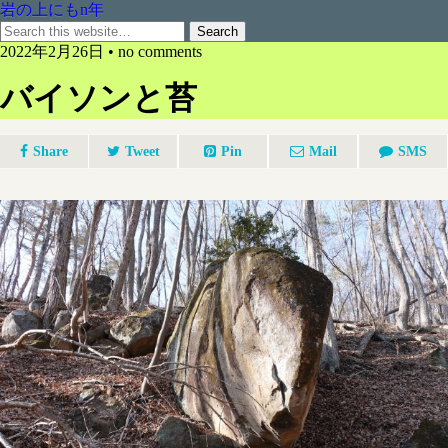
岩の上にもn年
2022年2月26日 • no comments
バイソンと苔
Share
Tweet
Pin
Mail
SMS