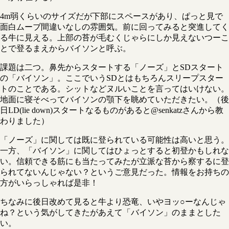
4m弱くらいのサイズだが下部にスペースがあり、ぱっと見で
面白ムーブ間違いなしの雰囲気。前に回ってみると突進してく
る牛に見える。上部の苔が毛むくじゃらにしか見えないつーこ
とで登るまえからバイソンと呼ぶ。
課題は二つ。鼻先からスタートする「ノーズ」とSDスタート
の「バイソン」。ここでいうSDとはもちろんスリープスター
トのことである。シットなどヌルいことを言ってはいけない。
地面に寝そべってバイソンの顎下を眺めていただきたい。（後
日LD(lie down)スタートなるものがあると@senkatzさんから教
わりました）
「ノーズ」に関しては既に登られている可能性は高いと思う。
一方、「バイソン」に関してはひょっとすると初登かもしれな
い。信頼できる筋にも当たってみたが立派な苔から察するに登
られてないんじゃない？というご意見だった。情報をお持ちの
方がいらっしゃれば是非！
ちなみに後日改めて見ると牛より恐竜、いやヨッ○ーなんじゃ
ね？という気がしてきたがあえて「バイソン」のままとした
い。