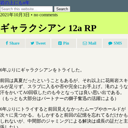
岩の上にもn年
2021年10月3日 • no comments
ギャラクシアン 12a RP
Share
Tweet
Pin
Mail
SMS
6年ぶりにギャラクシアンをトライした。
前回は真夏だったということもあるが、それ以上に花崗岩スキ
ルが足りず、スラブに入るや否や完全にお手上げ。滝のような
汗をかいてA0回収したのも今となっては良い思い出である。
（もっとも大部分はパートナーの獅子奮迅の活躍による）
6年ぶりにトライすると前回見えなかったムーブやホールドが
次々に見つかる。もしかすると前回の記憶を忘れてるだけかも
しれないが、中間部のジャミングによる解決は成長の証だと主
張したい。