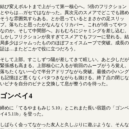
結び変えボルトまで上がって第一核心へ。5倍のフリクション
とやらは…ガセではなかった。異次元のスメアでどこでも踏め
そうな雰囲気すらある。とか思っているとまさかの足スリッ
プ。落ちたと思ったがなんなくリカバー。これが5倍ってやつ
なのか。そして中間部へ。おもむろにジャミングを差し込む。
しかしフリクションが良すぎてスメアでもフツーに登れる。結
局多少はジャムったもののほぼフェイスムーブで突破。成長の
証は…またどこかで役に立つだろう。
そして上部。すこしずつ陽が差してきて眩しい。あと少しだが
緊張感も高まる。上部核心に入るが前回のムーブがうろ覚え。
落ちたくない一心で半分アドリブながら突破。最後の小ハング
も記憶ほど悪くなくバタつきながらも抜ける。終了点の閉じな
いビナを自分のビナと交換して息が整うのを待った。
ゴンベイ4
締めに「てるやまもみじ 5.10」とこれまた長い宿題の「ゴンベ
イ4 5.11b」を登った。
しばらく会ってなかった友人と久しぶりに遊ぶような、そんな