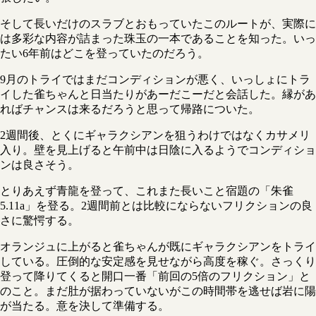
そして長いだけのスラブとおもっていたこのルートが、実際に
は多彩な内容が詰まった珠玉の一本であることを知った。いっ
たい6年前はどこを登っていたのだろう。
9月のトライではまだコンディションが悪く、いっしょにトラ
イした雀ちゃんと日当たりがあーだこーだと会話した。縁があ
ればチャンスは来るだろうと思って帰路についた。
2週間後、とくにギャラクシアンを狙うわけではなくカサメリ
入り。壁を見上げると午前中は日陰に入るようでコンディショ
ンは良さそう。
とりあえず青龍を登って、これまた長いこと宿題の「朱雀
5.11a」を登る。2週間前とは比較にならないフリクションの良
さに驚愕する。
オランジュに上がると雀ちゃんが既にギャラクシアンをトライ
している。圧倒的な安定感を見せながら高度を稼ぐ。さっくり
登って降りてくると開口一番「前回の5倍のフリクション」と
のこと。まだ肚が据わっていないがこの時間帯を逃せば岩に陽
が当たる。意を決して準備する。