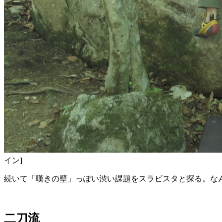
イン]
続いて「嘆きの壁」っぽい渋い課題をスラビスタと探る。な
二刀流