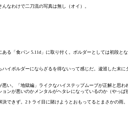
そんなわけで二刀流の写真は無し（オイ）。
ある「食パン 5.11d」に取り付く。ボルダーとしては初段
らハイボルダーにならざるを得ないって感じだ。逡巡した末に
が悪い。「地獄編」ライクなハイステップムーブが正解と思わ
ションが悪いのかメンタルがヘタレになっているのか（やっぱ
解決できず。2トライ目に賭けようとおもってるとまさかの雨