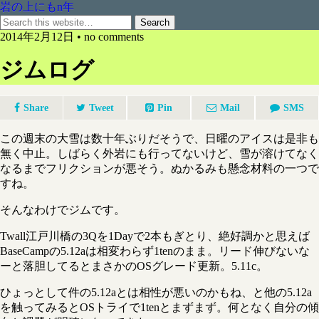
岩の上にもn年
2014年2月12日 • no comments
ジムログ
Share
Tweet
Pin
Mail
SMS
この週末の大雪は数十年ぶりだそうで、日曜のアイスは是非も
無く中止。しばらく外岩にも行ってないけど、雪が溶けてなく
なるまでフリクションが悪そう。ぬかるみも懸念材料の一つで
すね。
そんなわけでジムです。
Twall江戸川橋の3Qを1Dayで2本もぎとり、絶好調かと思えば
BaseCampの5.12aは相変わらず1tenのまま。リード伸びないな
ーと落胆してるとまさかのOSグレード更新。5.11c。
ひょっとして件の5.12aとは相性が悪いのかもね、と他の5.12a
を触ってみるとOSトライで1tenとまずまず。何となく自分の傾