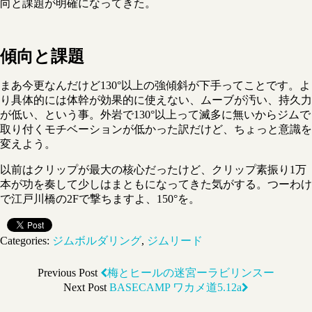
向と課題が明確になってきた。
傾向と課題
まあ今更なんだけど130°以上の強傾斜が下手ってことです。よ
り具体的には体幹が効果的に使えない、ムーブが汚い、持久力
が低い、という事。外岩で130°以上って滅多に無いからジムで
取り付くモチベーションが低かった訳だけど、ちょっと意識を
変えよう。
以前はクリップが最大の核心だったけど、クリップ素振り1万
本が功を奏して少しはまともになってきた気がする。つーわけ
で江戸川橋の2Fで撃ちますよ、150°を。
Categories:
ジムボルダリング
,
ジムリード
Previous Post
梅とヒールの迷宮ーラビリンスー
Next Post
BASECAMP ワカメ道5.12a