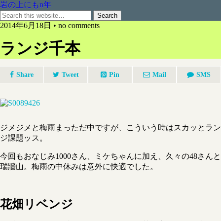
岩の上にもn年
2014年6月18日 • no comments
ランジ千本
Share
Tweet
Pin
Mail
SMS
ジメジメと梅雨まっただ中ですが、こういう時はスカッとラン
ジ課題ッス。
今回もおなじみ1000さん、ミケちゃんに加え、久々の48さんと
瑞牆山。梅雨の中休みは意外に快適でした。
花畑リベンジ