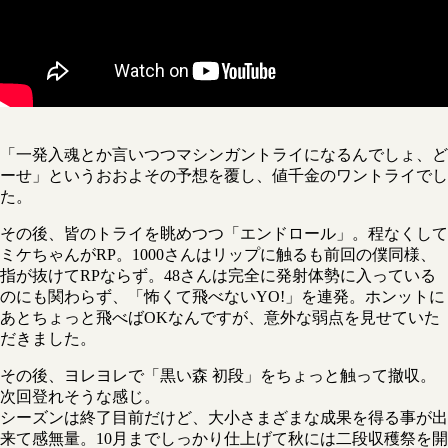
「一発入魂とか言いつつマシンガントライになるんでしょ、ど
ーせ」というおおよその予想を覆し、値千金のワントライでし
た。
その後、皆のトライを眺めつつ「エンドロール」。程なくして
ミケちゃんがRP。1000さんはリップに触るも前回の僕同様、
指が抜けてRPならず。48さんは完全に発射体勢に入っている
のにも関わらず、「怖くて飛べないYO!」を連発。ホンットに
あとちょっと飛べばOKなんですが、意外な弱点を見せていた
だきました。
その後、ヨレヨレで「黒い森 初段」をちょっと触って撤収。
次回登れそうな感じ。
シーズンは終了目前だけど、大小さまざまな成果を得る事が出
来て感無量。10月までしっかり仕上げて秋には二段収穫祭を開