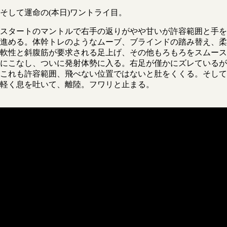
そして運命の(本日)ワントライ目。
スタートのマントルで右手の返りがやや甘いが許容範囲と手を
進める。体幹トレのようなムーブ、ブラインドの踏み替え、柔
軟性と斜腹筋が要求される足上げ、その他もろもろをスムース
にこなし、ついに発射体勢に入る。右足が僅かにズレているが
これも許容範囲、飛べない位置ではないと肚をくくる。そして
軽く息を吐いて、離陸。フワリと止まる。