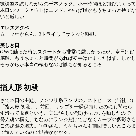
微調整を試しながらの千本ノック。小一時間ほど飛びまくって
本日のワークアウトはエンド。やっぱ指がもうちょっと持てな
いと厳しい。
エレスアクベ
ムーブわからん。2トライしてサクッと移動。
美しき日
GWに触った時はスタートから非常に厳しかったが、今日は好
感触。もうちょっと時間があれば初手は止まったはず。しかし
そっからが本当の核心なのは誰もが知るところ…
指人形 初段
さて本日の主題、フンワリ系ランジのテストピース（当社比）
「指人形 初段」。前回、リップを一瞬保持したのにも関わら
ず滑って敗退という、実に”らしい”負けっぷりを晒したので一
発入魂の構え。ちなみにランジだけではなくムーブの多彩さも
この課題の魅力。1000さん、ミケちゃんも前回惜しいところま
で進んでいるので期待がかかる。