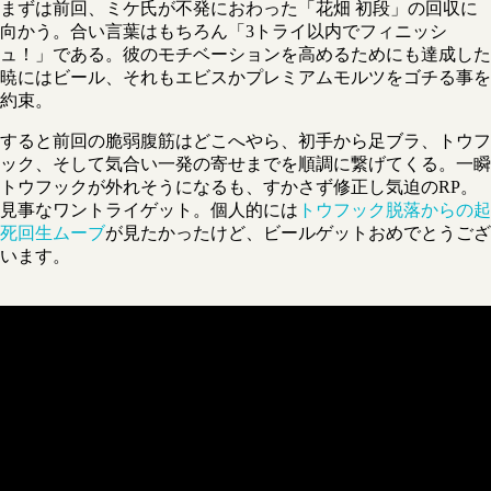
まずは前回、ミケ氏が不発におわった「花畑 初段」の回収に
向かう。合い言葉はもちろん「3トライ以内でフィニッシ
ュ！」である。彼のモチベーションを高めるためにも達成した
暁にはビール、それもエビスかプレミアムモルツをゴチる事を
約束。
すると前回の脆弱腹筋はどこへやら、初手から足ブラ、トウフ
ック、そして気合い一発の寄せまでを順調に繋げてくる。一瞬
トウフックが外れそうになるも、すかさず修正し気迫のRP。
見事なワントライゲット。個人的には
トウフック脱落からの起
死回生ムーブ
が見たかったけど、ビールゲットおめでとうござ
います。