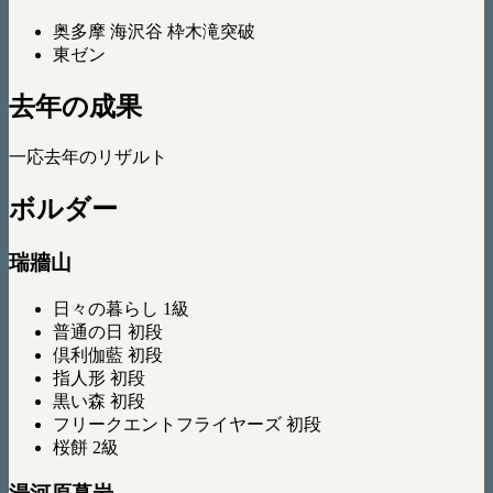
奥多摩 海沢谷 枠木滝突破
東ゼン
去年の成果
一応去年のリザルト
ボルダー
瑞牆山
日々の暮らし 1級
普通の日 初段
倶利伽藍 初段
指人形 初段
黒い森 初段
フリークエントフライヤーズ 初段
桜餅 2級