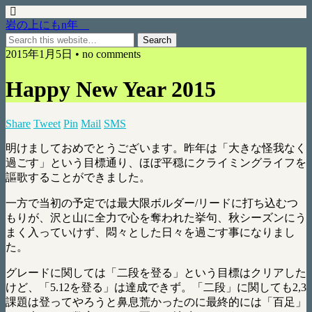
岩の上にもn年
2015年1月5日 • no comments
Happy New Year 2015
Share
Tweet
Pin
Mail
SMS
明けましておめでとうございます。昨年は「大きな怪我なく
過ごす」という目標通り、ほぼ平穏にクライミングライフを
謳歌することができました。
一方で当初の予定では最大限ボルダー/リードに打ち込むつ
もりが、沢と山に全力で心を奪われた挙句、秋シーズンにう
まく入っていけず、悶々とした日々を過ごす事になりまし
た。
グレードに関しては「二段を登る」という目標はクリアした
けど、「5.12を登る」は達成できず。「二段」に関しても2,3
課題は登ってやろうと鼻息荒かったのに最終的には「百足」