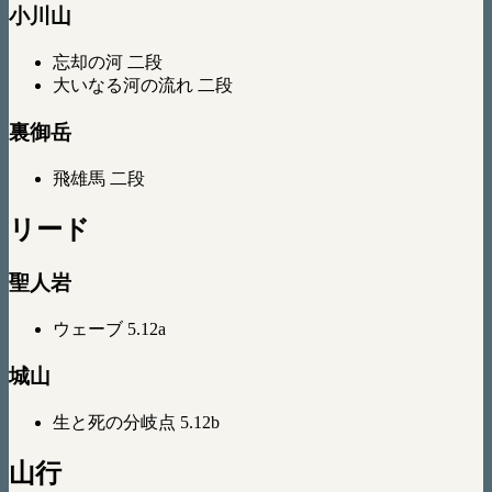
小川山
忘却の河 二段
大いなる河の流れ 二段
裏御岳
飛雄馬 二段
リード
聖人岩
ウェーブ 5.12a
城山
生と死の分岐点 5.12b
山行