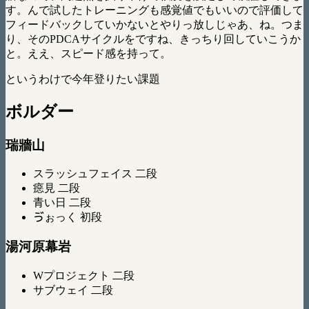
す。んで試したトレーニングも感覚値でもいいので評価して
フィードバックしていかないとやりっ放しじゃあ、ね。つま
り、そのPDCAサイクルをですね、きっちり回していこうか
と。ええ、スピード感を持って。
というわけで今年登りたい課題
ボルダー
瑞牆山
スラッシュフェイス 二段
癋見 二段
青い日 二段
ゔぉっく 初段
湯河原幕岩
Wプロジェクト 二段
サブウェイ 二段