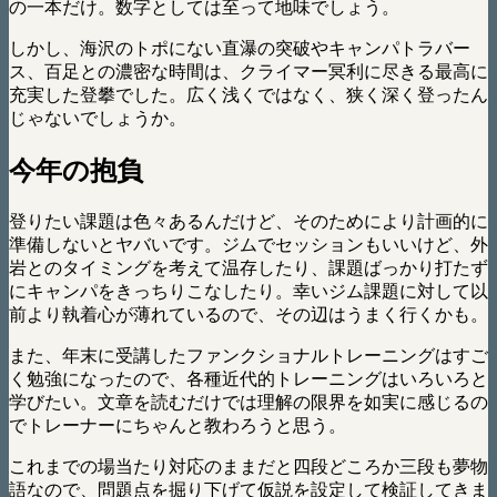
の一本だけ。数字としては至って地味でしょう。
しかし、海沢のトポにない直瀑の突破やキャンパトラバー
ス、百足との濃密な時間は、クライマー冥利に尽きる最高に
充実した登攀でした。広く浅くではなく、狭く深く登ったん
じゃないでしょうか。
今年の抱負
登りたい課題は色々あるんだけど、そのためにより計画的に
準備しないとヤバいです。ジムでセッションもいいけど、外
岩とのタイミングを考えて温存したり、課題ばっかり打たず
にキャンパをきっちりこなしたり。幸いジム課題に対して以
前より執着心が薄れているので、その辺はうまく行くかも。
また、年末に受講したファンクショナルトレーニングはすご
く勉強になったので、各種近代的トレーニングはいろいろと
学びたい。文章を読むだけでは理解の限界を如実に感じるの
でトレーナーにちゃんと教わろうと思う。
これまでの場当たり対応のままだと四段どころか三段も夢物
語なので、問題点を掘り下げて仮説を設定して検証してきま