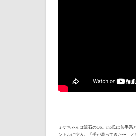
ミケちゃんは流石のOS。ino氏は苦手
ントルに突入。「手が滑ってきた〜」と