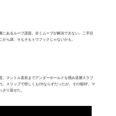
裏にあるルーフ課題。全くムーブが解決できない。二手目
こから謎。そもそもトウフックじゃないかも。
題。マントル直前までアンダーホールドを掴み逆層スラブ
れ。スリップで惜しくもOSならずだったが、その後RP。マ
っさり返せた。