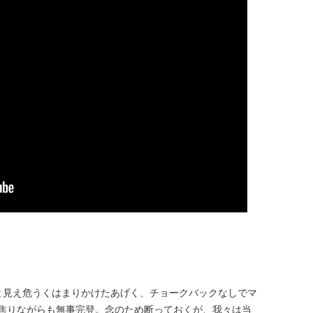
系と見え危うくはまりかけたあげく、チョークバックなしでマ
焦りながらも無事完登。念のため断っておくが、我々は当