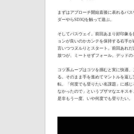
まずはアプローチ開始直後に表れるパス
ダーやらSD3Qを触って遊ぶ。
そしてパスウェイ。前回あまり好印象を
ョンが良いのかカンテを保持する右手が
言いつつヌルりとスタート。前回あれだ
放つが、ミートせずフォール。デッドの
コツ系ムーブはコツを掴むと実に快適、
る。そのまま手を進めてマントルを返し
転、「何度でも登りたい名課題」に感じ
なかったので」というブザマなエキスキ
是非もう一度、いや何度でも登りたい。