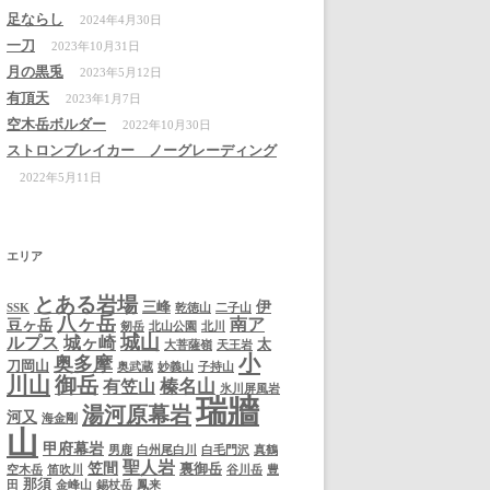
足ならし
2024年4月30日
一刀
2023年10月31日
月の黒兎
2023年5月12日
有頂天
2023年1月7日
空木岳ボルダー
2022年10月30日
ストロンブレイカー ノーグレーディング
2022年5月11日
エリア
とある岩場
伊
三峰
SSK
乾徳山
二子山
八ヶ岳
南ア
豆ヶ岳
剱岳
北山公園
北川
城山
ルプス
城ヶ崎
太
大菩薩嶺
天王岩
小
奥多摩
刀岡山
奥武蔵
妙義山
子持山
川山
御岳
榛名山
有笠山
氷川屏風岩
瑞牆
湯河原幕岩
河又
海金剛
山
甲府幕岩
男鹿
白州尾白川
白毛門沢
真鶴
聖人岩
笠間
裏御岳
空木岳
笛吹川
谷川岳
豊
那須
田
金峰山
錫杖岳
鳳来