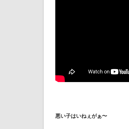
悪い子はいねぇがぁ〜