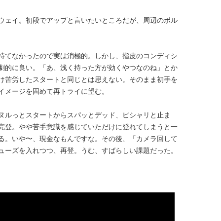
ウェイ。初段でアップと言いたいところだが、周辺のボル
持てなかったので実は消極的。しかし、指皮のコンディシ
劇的に良い。「あ、浅く持った方が効くやつなのね」とか
け苦労したスタートと同じとは思えない。そのまま初手を
イメージを固めて再トライに望む。
ヌルっとスタートからスパッとデッド、ピシャリと止ま
完登。やや苦手意識を感じていただけに登れてしまうと一
る。いや〜、現金なもんですな。その後、「カメラ回して
ューズを入れつつ、再登。うむ、すばらしい課題だった。