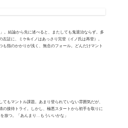
段」。結論から先に述べると、またしても鬼退治ならず。多
の左証に、ミケ&イノはあっさり完登（イノ氏は再登）。
つも指のかかりが浅く、無念のフォール。どんだけマント
してもマントル課題。あまり登られていない雰囲気だが、
情の接待トライ。しかし、極悪スタートから初手を取りに
言を放つ。「あんまり…もういいかな」